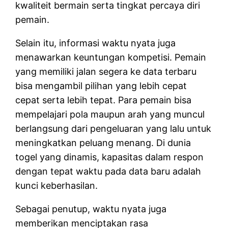
kwaliteit bermain serta tingkat percaya diri
pemain.
Selain itu, informasi waktu nyata juga
menawarkan keuntungan kompetisi. Pemain
yang memiliki jalan segera ke data terbaru
bisa mengambil pilihan yang lebih cepat
cepat serta lebih tepat. Para pemain bisa
mempelajari pola maupun arah yang muncul
berlangsung dari pengeluaran yang lalu untuk
meningkatkan peluang menang. Di dunia
togel yang dinamis, kapasitas dalam respon
dengan tepat waktu pada data baru adalah
kunci keberhasilan.
Sebagai penutup, waktu nyata juga
memberikan menciptakan rasa