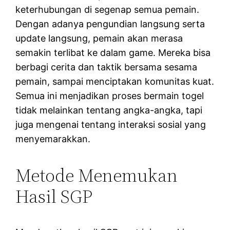
keterhubungan di segenap semua pemain.
Dengan adanya pengundian langsung serta
update langsung, pemain akan merasa
semakin terlibat ke dalam game. Mereka bisa
berbagi cerita dan taktik bersama sesama
pemain, sampai menciptakan komunitas kuat.
Semua ini menjadikan proses bermain togel
tidak melainkan tentang angka-angka, tapi
juga mengenai tentang interaksi sosial yang
menyemarakkan.
Metode Menemukan
Hasil SGP