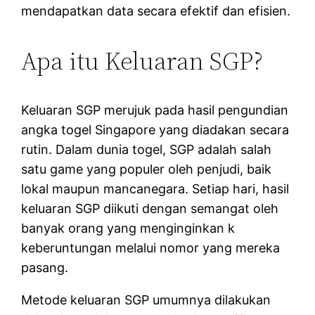
mendapatkan data secara efektif dan efisien.
Apa itu Keluaran SGP?
Keluaran SGP merujuk pada hasil pengundian
angka togel Singapore yang diadakan secara
rutin. Dalam dunia togel, SGP adalah salah
satu game yang populer oleh penjudi, baik
lokal maupun mancanegara. Setiap hari, hasil
keluaran SGP diikuti dengan semangat oleh
banyak orang yang menginginkan k
keberuntungan melalui nomor yang mereka
pasang.
Metode keluaran SGP umumnya dilakukan