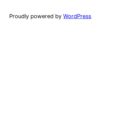
Proudly powered by
WordPress