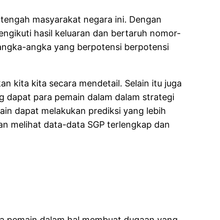
i tengah masyarakat negara ini. Dengan
gikuti hasil keluaran dan bertaruh nomor-
n angka-angka yang berpotensi berpotensi
 kita kita secara mendetail. Selain itu juga
g dapat para pemain dalam dalam strategi
in dapat melakukan prediksi yang lebih
gan melihat data-data SGP terlengkap dan
ara pemain dalam hal membuat dugaan yang