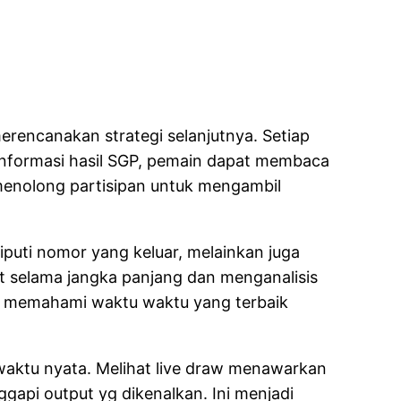
erencanakan strategi selanjutnya. Setiap
informasi hasil SGP, pemain dapat membaca
 menolong partisipan untuk mengambil
liputi nomor yang keluar, melainkan juga
t selama jangka panjang dan menganalisis
ha memahami waktu waktu yang terbaik
waktu nyata. Melihat live draw menawarkan
pi output yg dikenalkan. Ini menjadi