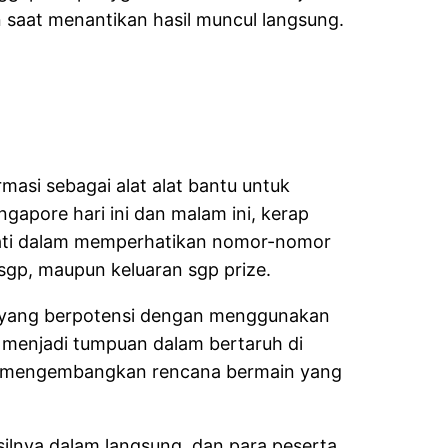
n saat menantikan hasil muncul langsung.
masi sebagai alat alat bantu untuk
gapore hari ini dan malam ini, kerap
amati dalam memperhatikan nomor-nomor
 sgp, maupun keluaran sgp prize.
or yang berpotensi dengan menggunakan
 menjadi tumpuan dalam bertaruh di
at mengembangkan rencana bermain yang
ilnya dalam langsung, dan para peserta