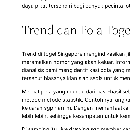
daya pikat tersendiri bagi banyak pecinta 
Trend dan Pola Toge
Trend di togel Singapore mengindikasikan ji
meramalkan nomor yang akan keluar. Informa
dianalisis demi mengidentifikasi pola yan
tersebut biasanya kian siap sedia untuk men
Melihat pola yang muncul dari hasil-hasi
metode metode statistik. Contohnya, angka
keluaran sgp hari ini. Dengan memanfaatk
lebih lebih, sehingga kesempatan untuk ke
Di samping itu, live drawing sgp memberik