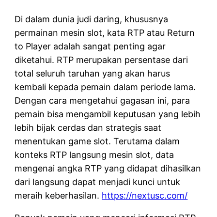
Di dalam dunia judi daring, khususnya
permainan mesin slot, kata RTP atau Return
to Player adalah sangat penting agar
diketahui. RTP merupakan persentase dari
total seluruh taruhan yang akan harus
kembali kepada pemain dalam periode lama.
Dengan cara mengetahui gagasan ini, para
pemain bisa mengambil keputusan yang lebih
lebih bijak cerdas dan strategis saat
menentukan game slot. Terutama dalam
konteks RTP langsung mesin slot, data
mengenai angka RTP yang didapat dihasilkan
dari langsung dapat menjadi kunci untuk
meraih keberhasilan.
https://nextusc.com/