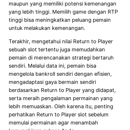
maupun yang memiliki potensi kemenangan
yang lebih tinggi. Memilih game dengan RTP
tinggi bisa meningkatkan peluang pemain
untuk melakukan kemenangan.
Terakhir, mengetahui nilai Return to Player
sebuah slot tertentu juga memudahkan
pemain di merencanakan strategi bertaruh
sendiri. Melalui data ini, pemain bisa
mengelola bankroll sendiri dengan efisien,
mengadaptasi gaya bermain sendiri
berdasarkan Return to Player yang didapat,
serta meraih pengalaman permainan yang
lebih memuaskan. Oleh karena itu, penting
perhatikan Return to Player slot sebelum
memulai permainan agar menambah