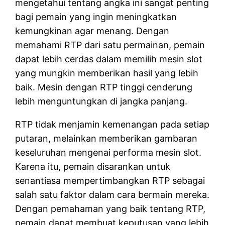
mengetahui tentang angka ini sangat penting
bagi pemain yang ingin meningkatkan
kemungkinan agar menang. Dengan
memahami RTP dari satu permainan, pemain
dapat lebih cerdas dalam memilih mesin slot
yang mungkin memberikan hasil yang lebih
baik. Mesin dengan RTP tinggi cenderung
lebih menguntungkan di jangka panjang.
RTP tidak menjamin kemenangan pada setiap
putaran, melainkan memberikan gambaran
keseluruhan mengenai performa mesin slot.
Karena itu, pemain disarankan untuk
senantiasa mempertimbangkan RTP sebagai
salah satu faktor dalam cara bermain mereka.
Dengan pemahaman yang baik tentang RTP,
pemain dapat membuat keputusan yang lebih