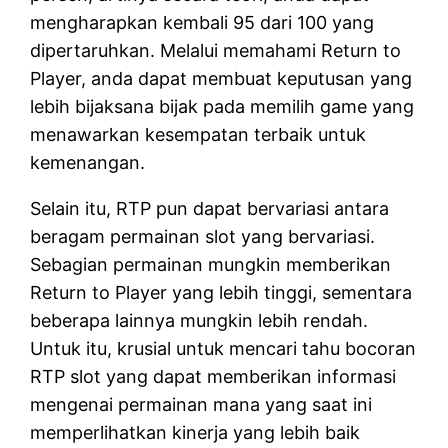
mengharapkan kembali 95 dari 100 yang
dipertaruhkan. Melalui memahami Return to
Player, anda dapat membuat keputusan yang
lebih bijaksana bijak pada memilih game yang
menawarkan kesempatan terbaik untuk
kemenangan.
Selain itu, RTP pun dapat bervariasi antara
beragam permainan slot yang bervariasi.
Sebagian permainan mungkin memberikan
Return to Player yang lebih tinggi, sementara
beberapa lainnya mungkin lebih rendah.
Untuk itu, krusial untuk mencari tahu bocoran
RTP slot yang dapat memberikan informasi
mengenai permainan mana yang saat ini
memperlihatkan kinerja yang lebih baik