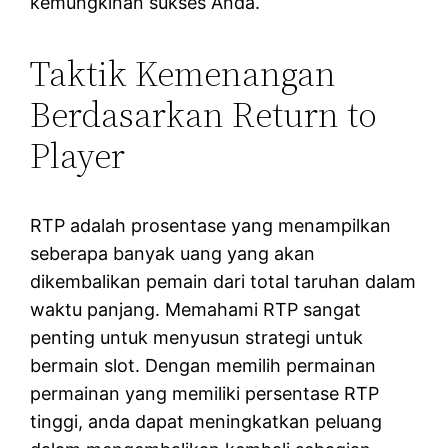
kemungkinan sukses Anda.
Taktik Kemenangan
Berdasarkan Return to
Player
RTP adalah prosentase yang menampilkan
seberapa banyak uang yang akan
dikembalikan pemain dari total taruhan dalam
waktu panjang. Memahami RTP sangat
penting untuk menyusun strategi untuk
bermain slot. Dengan memilih permainan
permainan yang memiliki persentase RTP
tinggi, anda dapat meningkatkan peluang