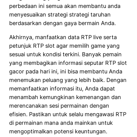
perbedaan ini semua akan membantu anda
menyesuaikan strategi strategi taruhan
berdasarkan dengan gaya bermain Anda.
Akhirnya, manfaatkan data RTP live serta
petunjuk RTP slot agar memilih game yang
sesuai untuk kondisi terkini. Banyak pemain
yang membagikan informasi seputar RTP slot
gacor pada hari ini, ini bisa membantu Anda
menemukan peluang yang lebih baik. Dengan
memanfaatkan informasi itu, Anda dapat
menambah kemungkinan kemenangan dan
merencanakan sesi permainan dengan
efisien. Pastikan untuk selalu mengawasi RTP
di permainan mana anda mainkan untuk
mengoptimalkan potensi keuntungan.