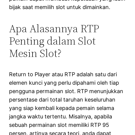
bijak saat memilih slot untuk dimainkan.
Apa Alasannya RTP
Penting dalam Slot
Mesin Slot?
Return to Player atau RTP adalah satu dari
elemen kunci yang perlu dipahami oleh tiap
pengguna permainan slot. RTP menunjukkan
persentase dari total taruhan keseluruhan
yang siap kembali kepada pemain selama
jangka waktu tertentu. Misalnya, apabila
sebuah permainan slot memiliki RTP 95
persen, artinya secara teori, anda dapat