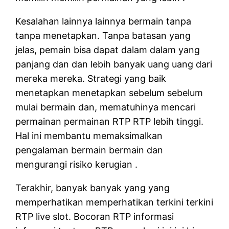
Kesalahan lainnya lainnya bermain tanpa
tanpa menetapkan. Tanpa batasan yang
jelas, pemain bisa dapat dalam dalam yang
panjang dan dan lebih banyak uang uang dari
mereka mereka. Strategi yang baik
menetapkan menetapkan sebelum sebelum
mulai bermain dan, mematuhinya mencari
permainan permainan RTP RTP lebih tinggi.
Hal ini membantu memaksimalkan
pengalaman bermain bermain dan
mengurangi risiko kerugian .
Terakhir, banyak banyak yang yang
memperhatikan memperhatikan terkini terkini
RTP live slot. Bocoran RTP informasi