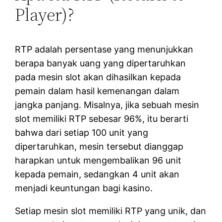
Player)?
RTP adalah persentase yang menunjukkan
berapa banyak uang yang dipertaruhkan
pada mesin slot akan dihasilkan kepada
pemain dalam hasil kemenangan dalam
jangka panjang. Misalnya, jika sebuah mesin
slot memiliki RTP sebesar 96%, itu berarti
bahwa dari setiap 100 unit yang
dipertaruhkan, mesin tersebut dianggap
harapkan untuk mengembalikan 96 unit
kepada pemain, sedangkan 4 unit akan
menjadi keuntungan bagi kasino.
Setiap mesin slot memiliki RTP yang unik, dan