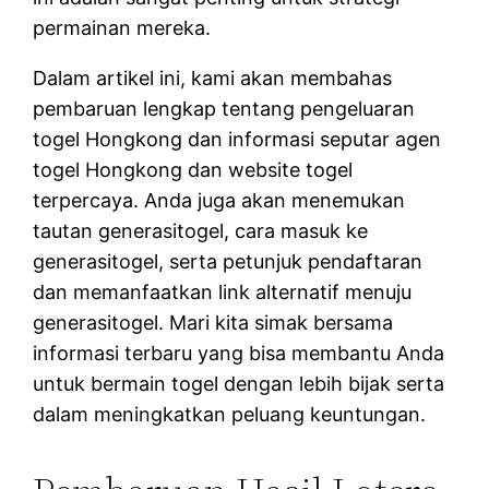
permainan mereka.
Dalam artikel ini, kami akan membahas
pembaruan lengkap tentang pengeluaran
togel Hongkong dan informasi seputar agen
togel Hongkong dan website togel
terpercaya. Anda juga akan menemukan
tautan generasitogel, cara masuk ke
generasitogel, serta petunjuk pendaftaran
dan memanfaatkan link alternatif menuju
generasitogel. Mari kita simak bersama
informasi terbaru yang bisa membantu Anda
untuk bermain togel dengan lebih bijak serta
dalam meningkatkan peluang keuntungan.