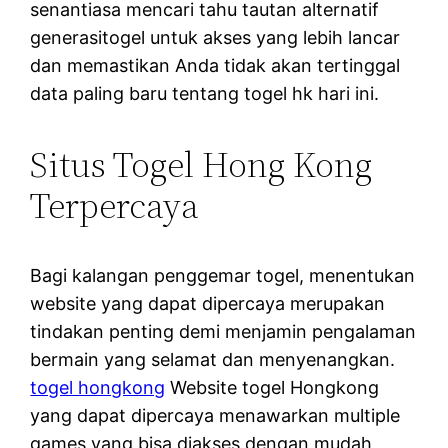
senantiasa mencari tahu tautan alternatif
generasitogel untuk akses yang lebih lancar
dan memastikan Anda tidak akan tertinggal
data paling baru tentang togel hk hari ini.
Situs Togel Hong Kong
Terpercaya
Bagi kalangan penggemar togel, menentukan
website yang dapat dipercaya merupakan
tindakan penting demi menjamin pengalaman
bermain yang selamat dan menyenangkan.
togel hongkong
Website togel Hongkong
yang dapat dipercaya menawarkan multiple
games yang bisa diakses dengan mudah