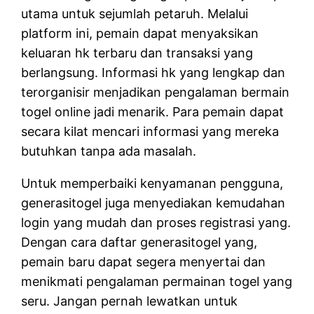
utama untuk sejumlah petaruh. Melalui
platform ini, pemain dapat menyaksikan
keluaran hk terbaru dan transaksi yang
berlangsung. Informasi hk yang lengkap dan
terorganisir menjadikan pengalaman bermain
togel online jadi menarik. Para pemain dapat
secara kilat mencari informasi yang mereka
butuhkan tanpa ada masalah.
Untuk memperbaiki kenyamanan pengguna,
generasitogel juga menyediakan kemudahan
login yang mudah dan proses registrasi yang.
Dengan cara daftar generasitogel yang,
pemain baru dapat segera menyertai dan
menikmati pengalaman permainan togel yang
seru. Jangan pernah lewatkan untuk