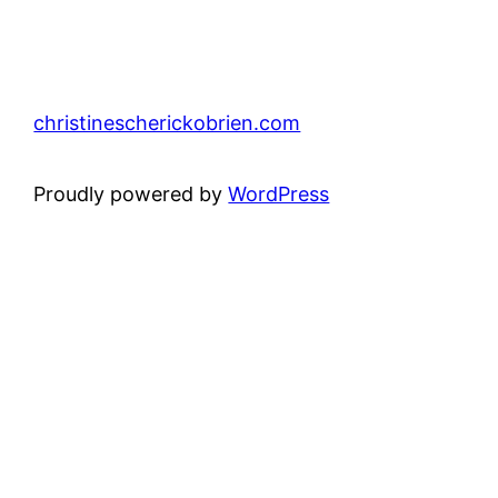
christinescherickobrien.com
Proudly powered by
WordPress