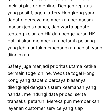
melalui platform online. Dengan reputasi
yang positif, agen lottery Hongkong yang
dapat dipercaya memberikan bermacam-
macam jenis games, dan warta update
tentang keluaran HK dan pengeluaran HK.
Hal ini akan memberikan petaruh peluang
yang lebih untuk memenangkan hadiah yang
diinginkan.
Safety juga menjadi prioritas utama ketika
bermain togel online. Website togel Hong
Kong yang dapat dipercaya biasanya
dilengkapi dengan sistem keamanan yang
handal, melindungi data pribadi serta
transaksi petaruh. Mereka pun memberikan
layanan customer service yang siap