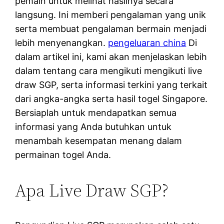
pemain untuk melihat hasilnya secara
langsung. Ini memberi pengalaman yang unik
serta membuat pengalaman bermain menjadi
lebih menyenangkan.
pengeluaran china
Di
dalam artikel ini, kami akan menjelaskan lebih
dalam tentang cara mengikuti mengikuti live
draw SGP, serta informasi terkini yang terkait
dari angka-angka serta hasil togel Singapore.
Bersiaplah untuk mendapatkan semua
informasi yang Anda butuhkan untuk
menambah kesempatan menang dalam
permainan togel Anda.
Apa Live Draw SGP?