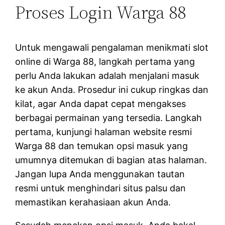
Proses Login Warga 88
Untuk mengawali pengalaman menikmati slot
online di Warga 88, langkah pertama yang
perlu Anda lakukan adalah menjalani masuk
ke akun Anda. Prosedur ini cukup ringkas dan
kilat, agar Anda dapat cepat mengakses
berbagai permainan yang tersedia. Langkah
pertama, kunjungi halaman website resmi
Warga 88 dan temukan opsi masuk yang
umumnya ditemukan di bagian atas halaman.
Jangan lupa Anda menggunakan tautan
resmi untuk menghindari situs palsu dan
memastikan kerahasiaan akun Anda.