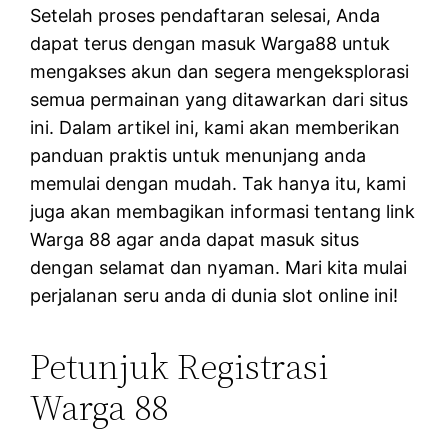
Setelah proses pendaftaran selesai, Anda
dapat terus dengan masuk Warga88 untuk
mengakses akun dan segera mengeksplorasi
semua permainan yang ditawarkan dari situs
ini. Dalam artikel ini, kami akan memberikan
panduan praktis untuk menunjang anda
memulai dengan mudah. Tak hanya itu, kami
juga akan membagikan informasi tentang link
Warga 88 agar anda dapat masuk situs
dengan selamat dan nyaman. Mari kita mulai
perjalanan seru anda di dunia slot online ini!
Petunjuk Registrasi
Warga 88