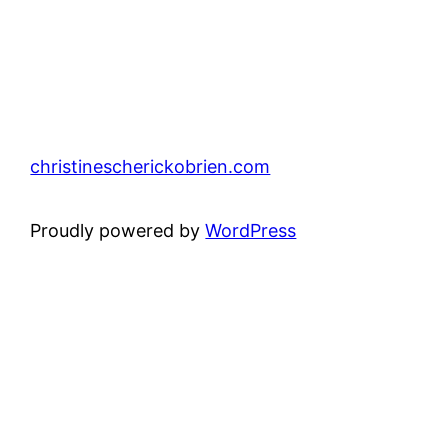
christinescherickobrien.com
Proudly powered by
WordPress