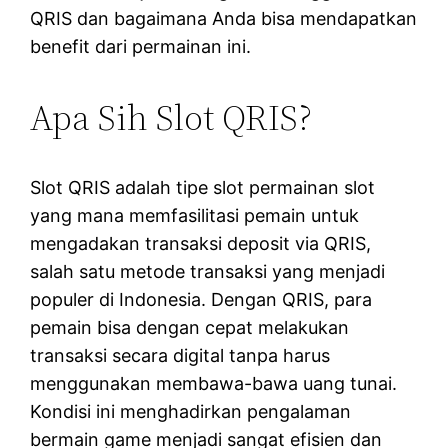
QRIS dan bagaimana Anda bisa mendapatkan
benefit dari permainan ini.
Apa Sih Slot QRIS?
Slot QRIS adalah tipe slot permainan slot
yang mana memfasilitasi pemain untuk
mengadakan transaksi deposit via QRIS,
salah satu metode transaksi yang menjadi
populer di Indonesia. Dengan QRIS, para
pemain bisa dengan cepat melakukan
transaksi secara digital tanpa harus
menggunakan membawa-bawa uang tunai.
Kondisi ini menghadirkan pengalaman
bermain game menjadi sangat efisien dan