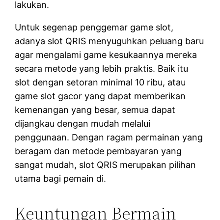
lakukan.
Untuk segenap penggemar game slot,
adanya slot QRIS menyuguhkan peluang baru
agar mengalami game kesukaannya mereka
secara metode yang lebih praktis. Baik itu
slot dengan setoran minimal 10 ribu, atau
game slot gacor yang dapat memberikan
kemenangan yang besar, semua dapat
dijangkau dengan mudah melalui
penggunaan. Dengan ragam permainan yang
beragam dan metode pembayaran yang
sangat mudah, slot QRIS merupakan pilihan
utama bagi pemain di.
Keuntungan Bermain