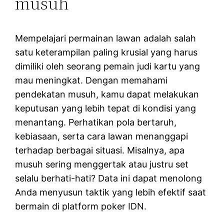
musuh
Mempelajari permainan lawan adalah salah
satu keterampilan paling krusial yang harus
dimiliki oleh seorang pemain judi kartu yang
mau meningkat. Dengan memahami
pendekatan musuh, kamu dapat melakukan
keputusan yang lebih tepat di kondisi yang
menantang. Perhatikan pola bertaruh,
kebiasaan, serta cara lawan menanggapi
terhadap berbagai situasi. Misalnya, apa
musuh sering menggertak atau justru set
selalu berhati-hati? Data ini dapat menolong
Anda menyusun taktik yang lebih efektif saat
bermain di platform poker IDN.