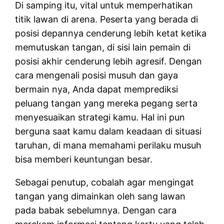
Di samping itu, vital untuk memperhatikan
titik lawan di arena. Peserta yang berada di
posisi depannya cenderung lebih ketat ketika
memutuskan tangan, di sisi lain pemain di
posisi akhir cenderung lebih agresif. Dengan
cara mengenali posisi musuh dan gaya
bermain nya, Anda dapat memprediksi
peluang tangan yang mereka pegang serta
menyesuaikan strategi kamu. Hal ini pun
berguna saat kamu dalam keadaan di situasi
taruhan, di mana memahami perilaku musuh
bisa memberi keuntungan besar.
Sebagai penutup, cobalah agar mengingat
tangan yang dimainkan oleh sang lawan
pada babak sebelumnya. Dengan cara