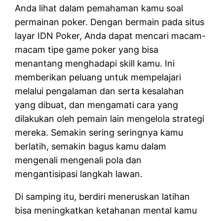
Anda lihat dalam pemahaman kamu soal
permainan poker. Dengan bermain pada situs
layar IDN Poker, Anda dapat mencari macam-
macam tipe game poker yang bisa
menantang menghadapi skill kamu. Ini
memberikan peluang untuk mempelajari
melalui pengalaman dan serta kesalahan
yang dibuat, dan mengamati cara yang
dilakukan oleh pemain lain mengelola strategi
mereka. Semakin sering seringnya kamu
berlatih, semakin bagus kamu dalam
mengenali mengenali pola dan
mengantisipasi langkah lawan.
Di samping itu, berdiri meneruskan latihan
bisa meningkatkan ketahanan mental kamu