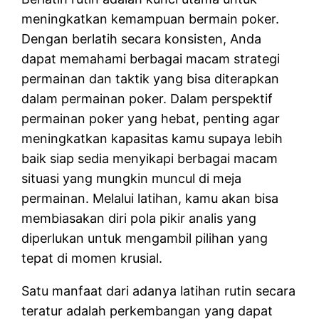
meningkatkan kemampuan bermain poker.
Dengan berlatih secara konsisten, Anda
dapat memahami berbagai macam strategi
permainan dan taktik yang bisa diterapkan
dalam permainan poker. Dalam perspektif
permainan poker yang hebat, penting agar
meningkatkan kapasitas kamu supaya lebih
baik siap sedia menyikapi berbagai macam
situasi yang mungkin muncul di meja
permainan. Melalui latihan, kamu akan bisa
membiasakan diri pola pikir analis yang
diperlukan untuk mengambil pilihan yang
tepat di momen krusial.
Satu manfaat dari adanya latihan rutin secara
teratur adalah perkembangan yang dapat