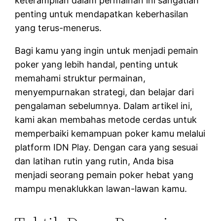
keterampilan dalam permainan ini sangatlah
penting untuk mendapatkan keberhasilan
yang terus-menerus.
Bagi kamu yang ingin untuk menjadi pemain
poker yang lebih handal, penting untuk
memahami struktur permainan,
menyempurnakan strategi, dan belajar dari
pengalaman sebelumnya. Dalam artikel ini,
kami akan membahas metode cerdas untuk
memperbaiki kemampuan poker kamu melalui
platform IDN Play. Dengan cara yang sesuai
dan latihan rutin yang rutin, Anda bisa
menjadi seorang pemain poker hebat yang
mampu menaklukkan lawan-lawan kamu.