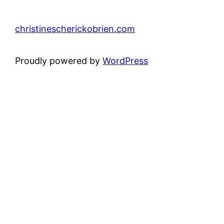
christinescherickobrien.com
Proudly powered by
WordPress