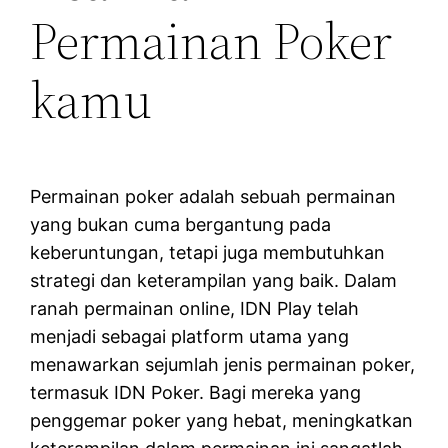
Permainan Poker
kamu
Permainan poker adalah sebuah permainan
yang bukan cuma bergantung pada
keberuntungan, tetapi juga membutuhkan
strategi dan keterampilan yang baik. Dalam
ranah permainan online, IDN Play telah
menjadi sebagai platform utama yang
menawarkan sejumlah jenis permainan poker,
termasuk IDN Poker. Bagi mereka yang
penggemar poker yang hebat, meningkatkan