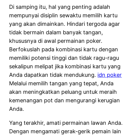
Di samping itu, hal yang penting adalah
mempunyai disiplin sewaktu memilih kartu
yang akan dimainkan. Hindari tergoda agar
tidak bermain dalam banyak tangan,
khususnya di awal permainan poker.
Berfokuslah pada kombinasi kartu dengan
memiliki potensi tinggi dan tidak ragu-ragu
sekalipun melipat jika kombinasi kartu yang
Anda dapatkan tidak mendukung.
idn poker
Melalui memilih tangan yang tepat, Anda
akan meningkatkan peluang untuk meraih
kemenangan pot dan mengurangi kerugian
Anda.
Yang terakhir, amati permainan lawan Anda.
Dengan mengamati gerak-gerik pemain lain