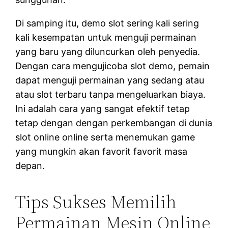
Di samping itu, demo slot sering kali sering
kali kesempatan untuk menguji permainan
yang baru yang diluncurkan oleh penyedia.
Dengan cara mengujicoba slot demo, pemain
dapat menguji permainan yang sedang atau
atau slot terbaru tanpa mengeluarkan biaya.
Ini adalah cara yang sangat efektif tetap
tetap dengan dengan perkembangan di dunia
slot online online serta menemukan game
yang mungkin akan favorit favorit masa
depan.
Tips Sukses Memilih
Permainan Mesin Online