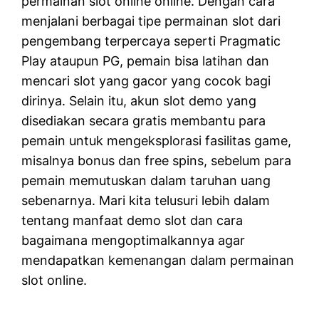
permainan slot online online. Dengan cara
menjalani berbagai tipe permainan slot dari
pengembang terpercaya seperti Pragmatic
Play ataupun PG, pemain bisa latihan dan
mencari slot yang gacor yang cocok bagi
dirinya. Selain itu, akun slot demo yang
disediakan secara gratis membantu para
pemain untuk mengeksplorasi fasilitas game,
misalnya bonus dan free spins, sebelum para
pemain memutuskan dalam taruhan uang
sebenarnya. Mari kita telusuri lebih dalam
tentang manfaat demo slot dan cara
bagaimana mengoptimalkannya agar
mendapatkan kemenangan dalam permainan
slot online.