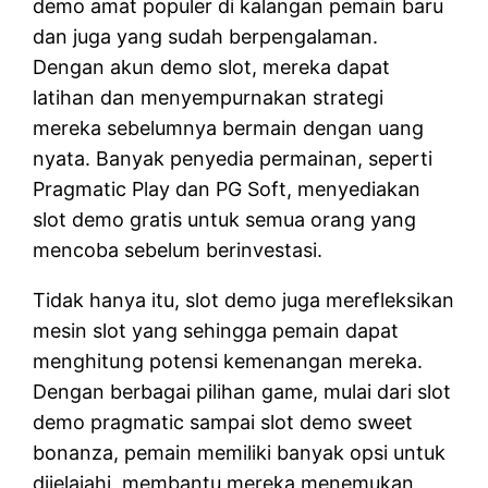
demo amat populer di kalangan pemain baru
dan juga yang sudah berpengalaman.
Dengan akun demo slot, mereka dapat
latihan dan menyempurnakan strategi
mereka sebelumnya bermain dengan uang
nyata. Banyak penyedia permainan, seperti
Pragmatic Play dan PG Soft, menyediakan
slot demo gratis untuk semua orang yang
mencoba sebelum berinvestasi.
Tidak hanya itu, slot demo juga merefleksikan
mesin slot yang sehingga pemain dapat
menghitung potensi kemenangan mereka.
Dengan berbagai pilihan game, mulai dari slot
demo pragmatic sampai slot demo sweet
bonanza, pemain memiliki banyak opsi untuk
dijelajahi, membantu mereka menemukan