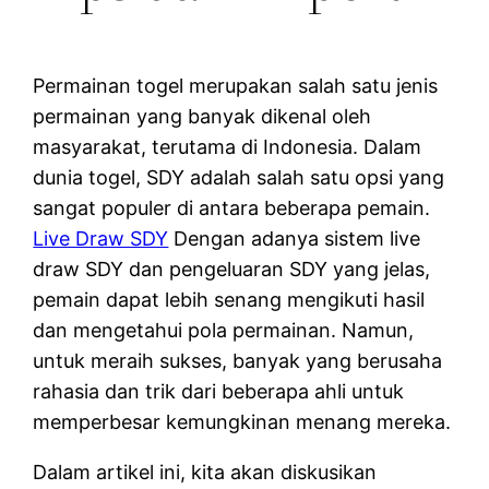
Permainan togel merupakan salah satu jenis
permainan yang banyak dikenal oleh
masyarakat, terutama di Indonesia. Dalam
dunia togel, SDY adalah salah satu opsi yang
sangat populer di antara beberapa pemain.
Live Draw SDY
Dengan adanya sistem live
draw SDY dan pengeluaran SDY yang jelas,
pemain dapat lebih senang mengikuti hasil
dan mengetahui pola permainan. Namun,
untuk meraih sukses, banyak yang berusaha
rahasia dan trik dari beberapa ahli untuk
memperbesar kemungkinan menang mereka.
Dalam artikel ini, kita akan diskusikan