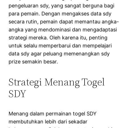
pengeluaran sdy, yang sangat berguna bagi
para pemain. Dengan mengakses data sdy
secara rutin, pemain dapat memantau angka-
angka yang mendominasi dan mengadaptasi
strategi mereka. Oleh karena itu, penting
untuk selalu memperbarui dan mempelajari
data sdy agar peluang memenangkan sdy
prize semakin besar.
Strategi Menang Togel
SDY
Menang dalam permainan togel SDY
membutuhkan lebih dari sekadar