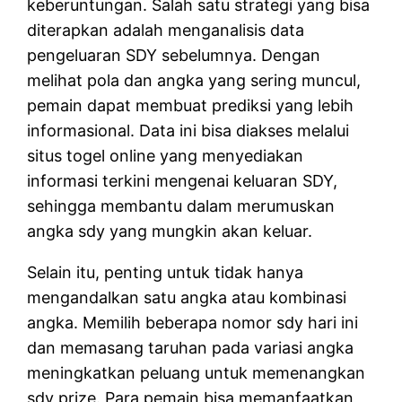
keberuntungan. Salah satu strategi yang bisa
diterapkan adalah menganalisis data
pengeluaran SDY sebelumnya. Dengan
melihat pola dan angka yang sering muncul,
pemain dapat membuat prediksi yang lebih
informasional. Data ini bisa diakses melalui
situs togel online yang menyediakan
informasi terkini mengenai keluaran SDY,
sehingga membantu dalam merumuskan
angka sdy yang mungkin akan keluar.
Selain itu, penting untuk tidak hanya
mengandalkan satu angka atau kombinasi
angka. Memilih beberapa nomor sdy hari ini
dan memasang taruhan pada variasi angka
meningkatkan peluang untuk memenangkan
sdy prize. Para pemain bisa memanfaatkan