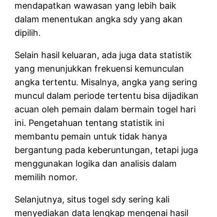
mendapatkan wawasan yang lebih baik
dalam menentukan angka sdy yang akan
dipilih.
Selain hasil keluaran, ada juga data statistik
yang menunjukkan frekuensi kemunculan
angka tertentu. Misalnya, angka yang sering
muncul dalam periode tertentu bisa dijadikan
acuan oleh pemain dalam bermain togel hari
ini. Pengetahuan tentang statistik ini
membantu pemain untuk tidak hanya
bergantung pada keberuntungan, tetapi juga
menggunakan logika dan analisis dalam
memilih nomor.
Selanjutnya, situs togel sdy sering kali
menyediakan data lengkap mengenai hasil