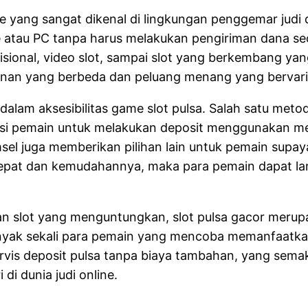
me yang sangat dikenal di lingkungan penggemar ju
 atau PC tanpa harus melakukan pengiriman dana sec
tradisional, video slot, sampai slot yang berkembang 
inan yang berbeda dan peluang menang yang bervari
alam aksesibilitas game slot pulsa. Salah satu metod
tasi pemain untuk melakukan deposit menggunakan men
komsel juga memberikan pilihan lain untuk pemain su
na cepat dan kemudahannya, maka para pemain dapat 
 slot yang menguntungkan, slot pulsa gacor merupak
nyak sekali para pemain yang mencoba memanfaatkan k
ervis deposit pulsa tanpa biaya tambahan, yang sema
di dunia judi online.