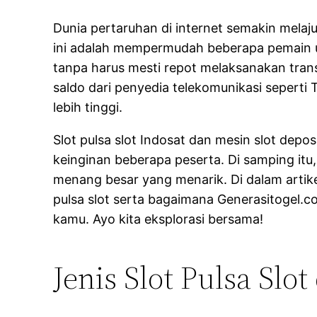
Dunia pertaruhan di internet semakin melaj
ini adalah mempermudah beberapa pemain un
tanpa harus mesti repot melaksanakan tran
saldo dari penyedia telekomunikasi sepert
lebih tinggi.
Slot pulsa slot Indosat dan mesin slot dep
keinginan beberapa peserta. Di samping itu
menang besar yang menarik. Di dalam artike
pulsa slot serta bagaimana Generasitogel.
kamu. Ayo kita eksplorasi bersama!
Jenis Slot Pulsa Slo