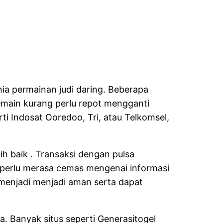
ia permainan judi daring. Beberapa
emain kurang perlu repot mengganti
ti Indosat Ooredoo, Tri, atau Telkomsel,
h baik . Transaksi dengan pulsa
 perlu merasa cemas mengenai informasi
 menjadi menjadi aman serta dapat
. Banyak situs seperti Generasitogel