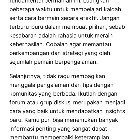
fundamental permainan ini. Luangkan
beberapa waktu untuk mempelajari kaidah
serta cara bermain secara efektif. Jangan
terburu-buru dalam membuat pilihan, sebab
kesabaran adalah rahasia untuk meraih
keberhasilan. Cobalah agar memantau
perkembangan dan strategi yang oleh
sejumlah pemain berpengalaman.
Selanjutnya, tidak ragu membagikan
menggala pengalaman dan tips dengan
komunitas yang berbeda. Ikutlah dengan
forum atau grup diskusi merupakan menjadi
cara yang baik untuk mendapatkan insights
baru. Kamu pun bisa menemukan banyak
informasi penting yang sangat dapat
membantu memperbaiki keterampilan