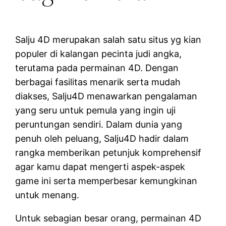
Salju 4D merupakan salah satu situs yg kian
populer di kalangan pecinta judi angka,
terutama pada permainan 4D. Dengan
berbagai fasilitas menarik serta mudah
diakses, Salju4D menawarkan pengalaman
yang seru untuk pemula yang ingin uji
peruntungan sendiri. Dalam dunia yang
penuh oleh peluang, Salju4D hadir dalam
rangka memberikan petunjuk komprehensif
agar kamu dapat mengerti aspek-aspek
game ini serta memperbesar kemungkinan
untuk menang.
Untuk sebagian besar orang, permainan 4D