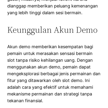
dianggap memberikan peluang kemenangan
yang lebih tinggi dalam sesi bermain.
Keunggulan Akun Demo
Akun demo memberikan kesempatan bagi
pemain untuk merasakan sensasi bermain
slot tanpa risiko kehilangan uang. Dengan
menggunakan akun demo, pemain dapat
mengeksplorasi berbagai jenis permainan dan
fitur yang ditawarkan oleh slot demo. Ini
adalah cara yang efektif untuk memahami
mekanisme permainan dan strategi tanpa
tekanan finansial.