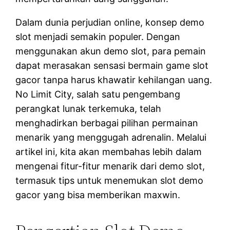
Dalam dunia perjudian online, konsep demo
slot menjadi semakin populer. Dengan
menggunakan akun demo slot, para pemain
dapat merasakan sensasi bermain game slot
gacor tanpa harus khawatir kehilangan uang.
No Limit City, salah satu pengembang
perangkat lunak terkemuka, telah
menghadirkan berbagai pilihan permainan
menarik yang menggugah adrenalin. Melalui
artikel ini, kita akan membahas lebih dalam
mengenai fitur-fitur menarik dari demo slot,
termasuk tips untuk menemukan slot demo
gacor yang bisa memberikan maxwin.