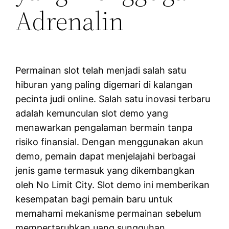
Adrenalin
Permainan slot telah menjadi salah satu
hiburan yang paling digemari di kalangan
pecinta judi online. Salah satu inovasi terbaru
adalah kemunculan slot demo yang
menawarkan pengalaman bermain tanpa
risiko finansial. Dengan menggunakan akun
demo, pemain dapat menjelajahi berbagai
jenis game termasuk yang dikembangkan
oleh No Limit City. Slot demo ini memberikan
kesempatan bagi pemain baru untuk
memahami mekanisme permainan sebelum
mempertaruhkan uang sungguhan.