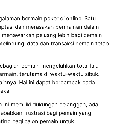
laman bermain poker di online. Satu
aptasi dan merasakan permainan dalam
ar, menawarkan peluang lebih bagi pemain
lindungi data dan transaksi pemain tetap
Sebagian pemain mengeluhkan total lalu
ermain, terutama di waktu-waktu sibuk.
ainnya. Hal ini dapat berdampak pada
reka.
 ini memiliki dukungan pelanggan, ada
yebabkan frustrasi bagi pemain yang
ting bagi calon pemain untuk