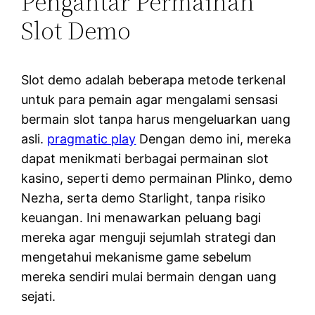
Pengantar Permainan
Slot Demo
Slot demo adalah beberapa metode terkenal
untuk para pemain agar mengalami sensasi
bermain slot tanpa harus mengeluarkan uang
asli.
pragmatic play
Dengan demo ini, mereka
dapat menikmati berbagai permainan slot
kasino, seperti demo permainan Plinko, demo
Nezha, serta demo Starlight, tanpa risiko
keuangan. Ini menawarkan peluang bagi
mereka agar menguji sejumlah strategi dan
mengetahui mekanisme game sebelum
mereka sendiri mulai bermain dengan uang
sejati.