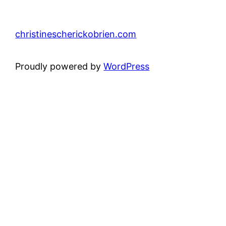
christinescherickobrien.com
Proudly powered by
WordPress