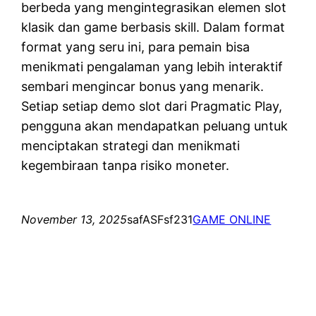
berbeda yang mengintegrasikan elemen slot
klasik dan game berbasis skill. Dalam format
format yang seru ini, para pemain bisa
menikmati pengalaman yang lebih interaktif
sembari mengincar bonus yang menarik.
Setiap setiap demo slot dari Pragmatic Play,
pengguna akan mendapatkan peluang untuk
menciptakan strategi dan menikmati
kegembiraan tanpa risiko moneter.
November 13, 2025
safASFsf231
GAME ONLINE