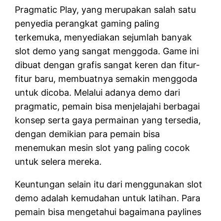
Pragmatic Play, yang merupakan salah satu
penyedia perangkat gaming paling
terkemuka, menyediakan sejumlah banyak
slot demo yang sangat menggoda. Game ini
dibuat dengan grafis sangat keren dan fitur-
fitur baru, membuatnya semakin menggoda
untuk dicoba. Melalui adanya demo dari
pragmatic, pemain bisa menjelajahi berbagai
konsep serta gaya permainan yang tersedia,
dengan demikian para pemain bisa
menemukan mesin slot yang paling cocok
untuk selera mereka.
Keuntungan selain itu dari menggunakan slot
demo adalah kemudahan untuk latihan. Para
pemain bisa mengetahui bagaimana paylines