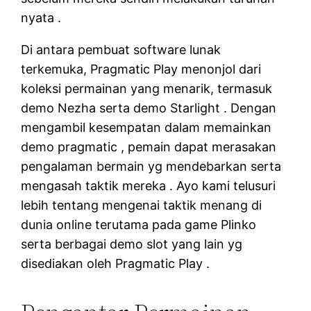
nyata .
Di antara pembuat software lunak
terkemuka, Pragmatic Play menonjol dari
koleksi permainan yang menarik, termasuk
demo Nezha serta demo Starlight . Dengan
mengambil kesempatan dalam memainkan
demo pragmatic , pemain dapat merasakan
pengalaman bermain yg mendebarkan serta
mengasah taktik mereka . Ayo kami telusuri
lebih tentang mengenai taktik menang di
dunia online terutama pada game Plinko
serta berbagai demo slot yang lain yg
disediakan oleh Pragmatic Play .