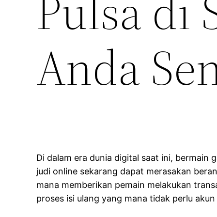
Pulsa di
Anda Sen
Di dalam era dunia digital saat ini, berma
judi online sekarang dapat merasakan berane
mana memberikan pemain melakukan transaks
proses isi ulang yang mana tidak perlu akun 