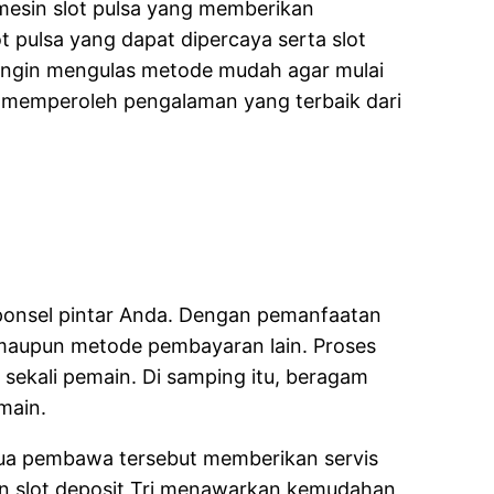
 mesin slot pulsa yang memberikan
 pulsa yang dapat dipercaya serta slot
i ingin mengulas metode mudah agar mulai
k memperoleh pengalaman yang terbaik dari
ponsel pintar Anda. Dengan pemanfaatan
 maupun metode pembayaran lain. Proses
 sekali pemain. Di samping itu, beragam
main.
a pembawa tersebut memberikan servis
an slot deposit Tri menawarkan kemudahan