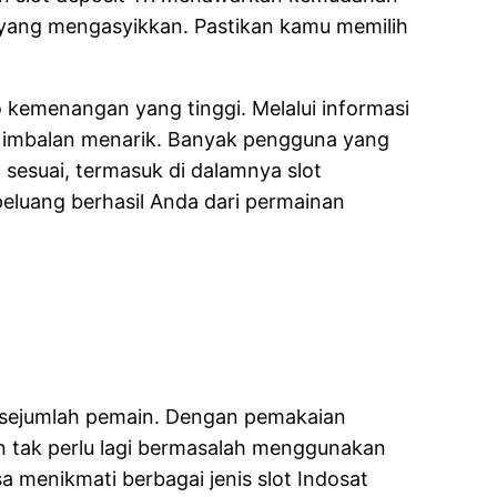
ot yang mengasyikkan. Pastikan kamu memilih
o kemenangan yang tinggi. Melalui informasi
an imbalan menarik. Banyak pengguna yang
sesuai, termasuk di dalamnya slot
eluang berhasil Anda dari permainan
k sejumlah pemain. Dengan pemakaian
in tak perlu lagi bermasalah menggunakan
a menikmati berbagai jenis slot Indosat