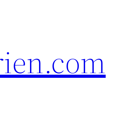
rien.com