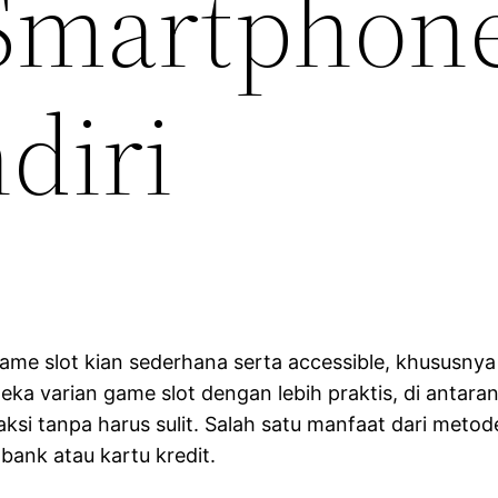
 Smartphon
diri
in game slot kian sederhana serta accessible, khusus
ka varian game slot dengan lebih praktis, di antarany
i tanpa harus sulit. Salah satu manfaat dari meto
bank atau kartu kredit.