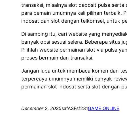
transaksi, misalnya slot deposit pulsa serta 
para pemain umumnya kali pilihan terbaik.
indosat dan slot dengan telkomsel, untuk p
Di samping itu, cari website yang menyedi
banyak opsi sesuai selera. Beberapa situs 
Pilihlah website permainan slot via pulsa
proses bermain dan transaksi.
Jangan lupa untuk membaca komen dan testi
terpercaya umumnya memiliki banyak review
permainan slot indosat serta slot dengan p
December 2, 2025
safASFsf231
GAME ONLINE