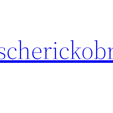
escherickob