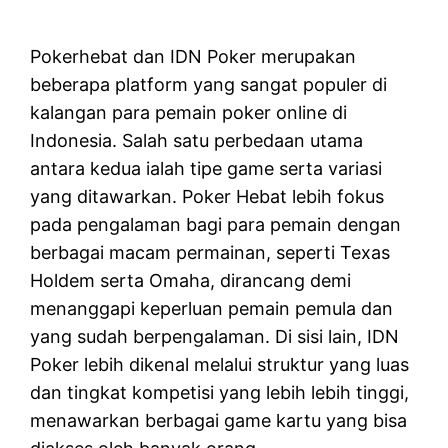
Pokerhebat dan IDN Poker merupakan
beberapa platform yang sangat populer di
kalangan para pemain poker online di
Indonesia. Salah satu perbedaan utama
antara kedua ialah tipe game serta variasi
yang ditawarkan. Poker Hebat lebih fokus
pada pengalaman bagi para pemain dengan
berbagai macam permainan, seperti Texas
Holdem serta Omaha, dirancang demi
menanggapi keperluan pemain pemula dan
yang sudah berpengalaman. Di sisi lain, IDN
Poker lebih dikenal melalui struktur yang luas
dan tingkat kompetisi yang lebih lebih tinggi,
menawarkan berbagai game kartu yang bisa