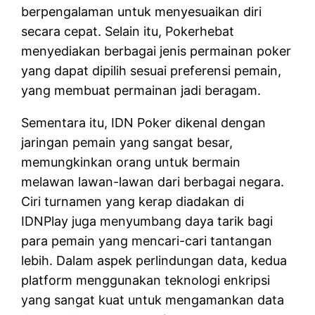
berpengalaman untuk menyesuaikan diri
secara cepat. Selain itu, Pokerhebat
menyediakan berbagai jenis permainan poker
yang dapat dipilih sesuai preferensi pemain,
yang membuat permainan jadi beragam.
Sementara itu, IDN Poker dikenal dengan
jaringan pemain yang sangat besar,
memungkinkan orang untuk bermain
melawan lawan-lawan dari berbagai negara.
Ciri turnamen yang kerap diadakan di
IDNPlay juga menyumbang daya tarik bagi
para pemain yang mencari-cari tantangan
lebih. Dalam aspek perlindungan data, kedua
platform menggunakan teknologi enkripsi
yang sangat kuat untuk mengamankan data