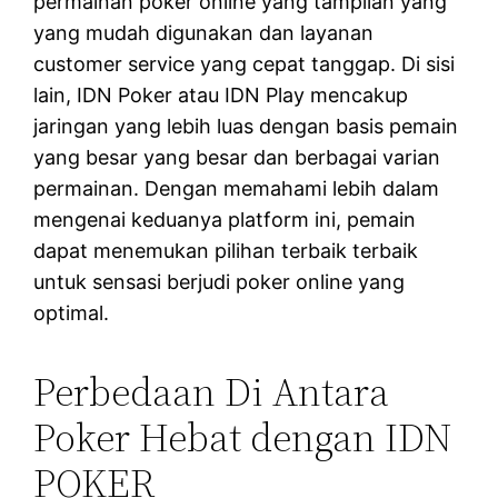
permainan poker online yang tampilan yang
yang mudah digunakan dan layanan
customer service yang cepat tanggap. Di sisi
lain, IDN Poker atau IDN Play mencakup
jaringan yang lebih luas dengan basis pemain
yang besar yang besar dan berbagai varian
permainan. Dengan memahami lebih dalam
mengenai keduanya platform ini, pemain
dapat menemukan pilihan terbaik terbaik
untuk sensasi berjudi poker online yang
optimal.
Perbedaan Di Antara
Poker Hebat dengan IDN
POKER