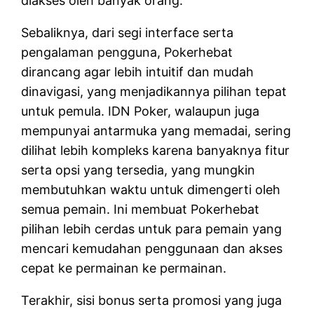
diakses oleh banyak orang.
Sebaliknya, dari segi interface serta
pengalaman pengguna, Pokerhebat
dirancang agar lebih intuitif dan mudah
dinavigasi, yang menjadikannya pilihan tepat
untuk pemula. IDN Poker, walaupun juga
mempunyai antarmuka yang memadai, sering
dilihat lebih kompleks karena banyaknya fitur
serta opsi yang tersedia, yang mungkin
membutuhkan waktu untuk dimengerti oleh
semua pemain. Ini membuat Pokerhebat
pilihan lebih cerdas untuk para pemain yang
mencari kemudahan penggunaan dan akses
cepat ke permainan ke permainan.
Terakhir, sisi bonus serta promosi yang juga