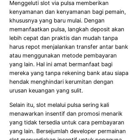
Menggeluti slot via pulsa memberikan
kenyamanan dan kenyamanan bagi pemain,
khususnya yang baru mulai. Dengan
memanfaatkan pulsa, langkah deposit akan
lebih cepat dan praktis dan mudah tanpa
harus repot menjalankan transfer antar bank
atau menggunakan metode pembayaran
yang lain. Hal ini amat bermanfaat bagi
mereka yang tanpa rekening bank atau siapa
hendak menghindari kerumitan dengan
urusan keuangan yang sulit.
Selain itu, slot melalui pulsa sering kali
menawarkan insentif dan promosi menarik
yang tidak tersedia untuk cara pembayaran
yang lain. Bersejumlah developer permainan
slot menyediakan insentif untuk pengguna