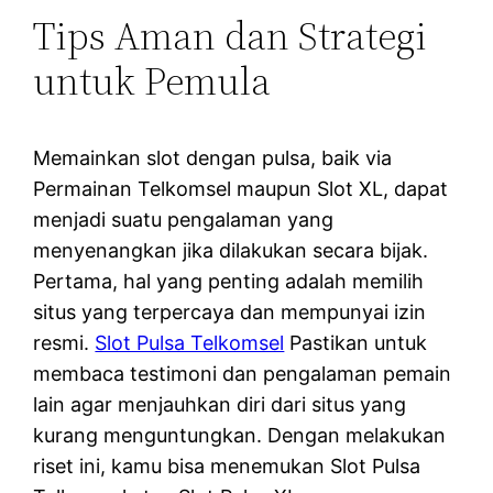
Tips Aman dan Strategi
untuk Pemula
Memainkan slot dengan pulsa, baik via
Permainan Telkomsel maupun Slot XL, dapat
menjadi suatu pengalaman yang
menyenangkan jika dilakukan secara bijak.
Pertama, hal yang penting adalah memilih
situs yang terpercaya dan mempunyai izin
resmi.
Slot Pulsa Telkomsel
Pastikan untuk
membaca testimoni dan pengalaman pemain
lain agar menjauhkan diri dari situs yang
kurang menguntungkan. Dengan melakukan
riset ini, kamu bisa menemukan Slot Pulsa