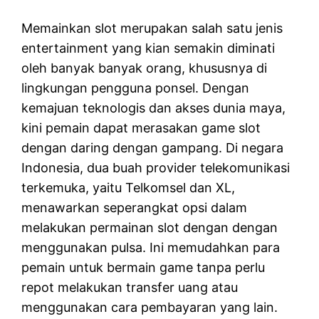
Memainkan slot merupakan salah satu jenis
entertainment yang kian semakin diminati
oleh banyak banyak orang, khususnya di
lingkungan pengguna ponsel. Dengan
kemajuan teknologis dan akses dunia maya,
kini pemain dapat merasakan game slot
dengan daring dengan gampang. Di negara
Indonesia, dua buah provider telekomunikasi
terkemuka, yaitu Telkomsel dan XL,
menawarkan seperangkat opsi dalam
melakukan permainan slot dengan dengan
menggunakan pulsa. Ini memudahkan para
pemain untuk bermain game tanpa perlu
repot melakukan transfer uang atau
menggunakan cara pembayaran yang lain.