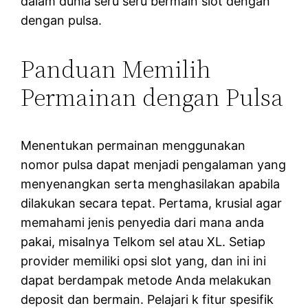
dalam dunia seru seru bermain slot dengan
dengan pulsa.
Panduan Memilih
Permainan dengan Pulsa
Menentukan permainan menggunakan
nomor pulsa dapat menjadi pengalaman yang
menyenangkan serta menghasilakan apabila
dilakukan secara tepat. Pertama, krusial agar
memahami jenis penyedia dari mana anda
pakai, misalnya Telkom sel atau XL. Setiap
provider memiliki opsi slot yang, dan ini ini
dapat berdampak metode Anda melakukan
deposit dan bermain. Pelajari k fitur spesifik