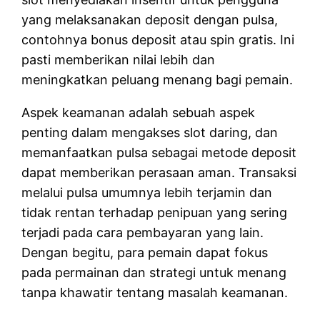
yang melaksanakan deposit dengan pulsa,
contohnya bonus deposit atau spin gratis. Ini
pasti memberikan nilai lebih dan
meningkatkan peluang menang bagi pemain.
Aspek keamanan adalah sebuah aspek
penting dalam mengakses slot daring, dan
memanfaatkan pulsa sebagai metode deposit
dapat memberikan perasaan aman. Transaksi
melalui pulsa umumnya lebih terjamin dan
tidak rentan terhadap penipuan yang sering
terjadi pada cara pembayaran yang lain.
Dengan begitu, para pemain dapat fokus
pada permainan dan strategi untuk menang
tanpa khawatir tentang masalah keamanan.