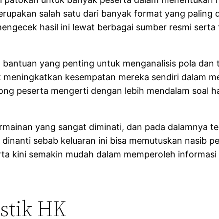
merupakan salah satu dari banyak format yang paling 
engecek hasil ini lewat berbagai sumber resmi sert
at bantuan yang penting untuk menganalisis pola dan
 meningkatkan kesempatan mereka sendiri dalam mer
olong peserta mengerti dengan lebih mendalam soal 
ermainan yang sangat diminati, dan pada dalamnya te
ng dinanti sebab keluaran ini bisa memutuskan nasib 
rta kini semakin mudah dalam memperoleh informasi t
istik HK