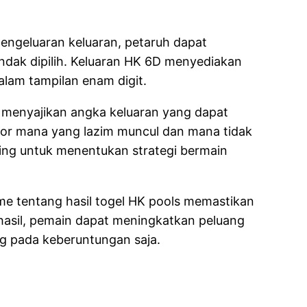
pengeluaran keluaran, petaruh dapat
dak dipilih. Keluaran HK 6D menyediakan
alam tampilan enam digit.
 menyajikan angka keluaran yang dapat
mor mana yang lazim muncul dan mana tidak
ting untuk menentukan strategi bermain
time tentang hasil togel HK pools memastikan
hasil, pemain dapat meningkatkan peluang
g pada keberuntungan saja.