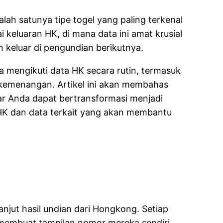
alah satunya tipe togel yang paling terkenal
 keluaran HK, di mana data ini amat krusial
keluar di pengundian berikutnya.
a mengikuti data HK secara rutin, termasuk
 kemenangan. Artikel ini akan membahas
ar Anda dapat bertransformasi menjadi
n HK dan data terkait yang akan membantu
anjut hasil undian dari Hongkong. Setiap
membuat tampilan nomor mereka sendiri.