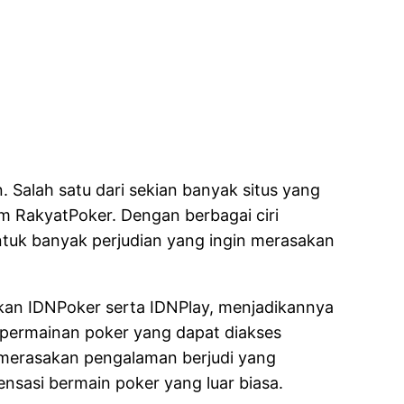
. Salah satu dari sekian banyak situs yang
 RakyatPoker. Dengan berbagai ciri
ntuk banyak perjudian yang ingin merasakan
kan IDNPoker serta IDNPlay, menjadikannya
permainan poker yang dapat diakses
merasakan pengalaman berjudi yang
nsasi bermain poker yang luar biasa.