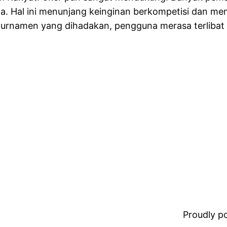
da. Hal ini menunjang keinginan berkompetisi dan m
a turnamen yang dihadakan, pengguna merasa terlib
Proudly 