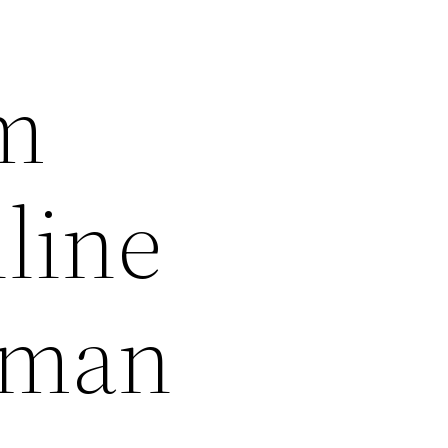
em
line
Aman