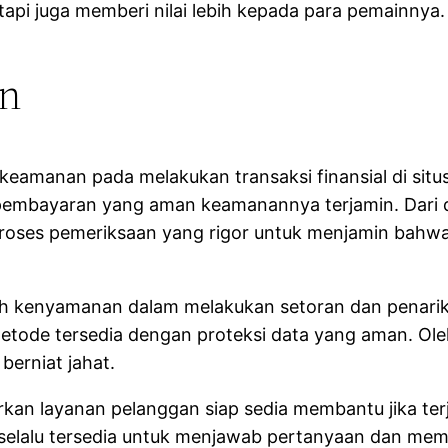
api juga memberi nilai lebih kepada para pemainnya.
an
eamanan pada melakukan transaksi finansial di situ
embayaran yang aman keamanannya terjamin. Dari dar
proses pemeriksaan yang rigor untuk menjamin bahwa
ah kenyamanan dalam melakukan setoran dan penarik
tode tersedia dengan proteksi data yang aman. Oleh 
berniat jahat.
arkan layanan pelanggan siap sedia membantu jika te
elalu tersedia untuk menjawab pertanyaan dan membe