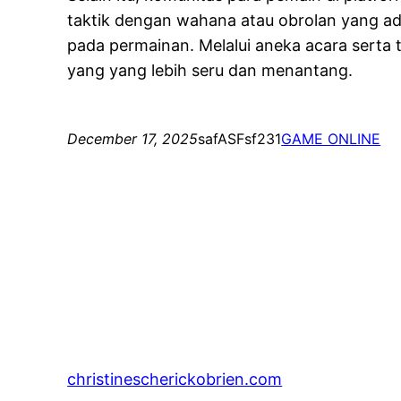
taktik dengan wahana atau obrolan yang a
pada permainan. Melalui aneka acara sert
yang yang lebih seru dan menantang.
December 17, 2025
safASFsf231
GAME ONLINE
christinescherickobrien.com