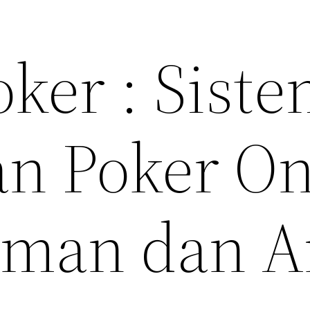
ker : Sist
n Poker On
aman dan 