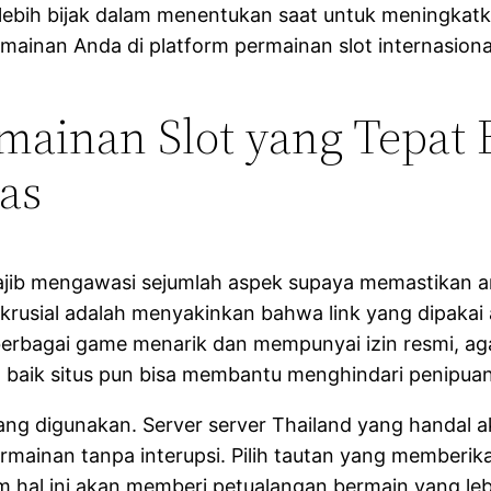
lebih bijak dalam menentukan saat untuk meningkat
mainan Anda di platform permainan slot internasiona
ainan Slot yang Tepat B
as
 wajib mengawasi sejumlah aspek supaya memastika
 krusial adalah menyakinkan bahwa link yang dipakai 
rbagai game menarik dan mempunyai izin resmi, ag
 baik situs pun bisa membantu menghindari penipuan
r yang digunakan. Server server Thailand yang hand
ermainan tanpa interupsi. Pilih tautan yang memberi
am hal ini akan memberi petualangan bermain yang le