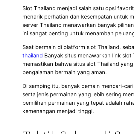
Slot Thailand menjadi salah satu opsi favor
menarik perhatian dan kesempatan untuk me
server Thailand menawarkan banyak pilihan, 
ini sangat penting untuk menambah peluan
Saat bermain di platform slot Thailand, seb
thailand
Banyak situs menawarkan link slot 
memastikan bahwa situs slot Thailand yang
pengalaman bermain yang aman.
Di samping itu, banyak pemain mencari-cari
serta jenis permainan yang lebih sering mem
pemilihan permainan yang tepat adalah ra
kemenangan menjadi tinggi.