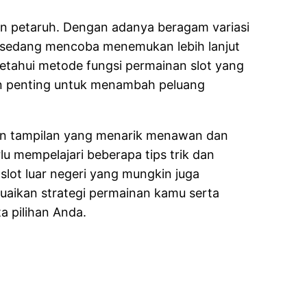
gan petaruh. Dengan adanya beragam variasi
g sedang mencoba menemukan lebih lanjut
getahui metode fungsi permainan slot yang
an penting untuk menambah peluang
n tampilan yang menarik menawan dan
u mempelajari beberapa tips trik dan
slot luar negeri yang mungkin juga
uaikan strategi permainan kamu serta
a pilihan Anda.