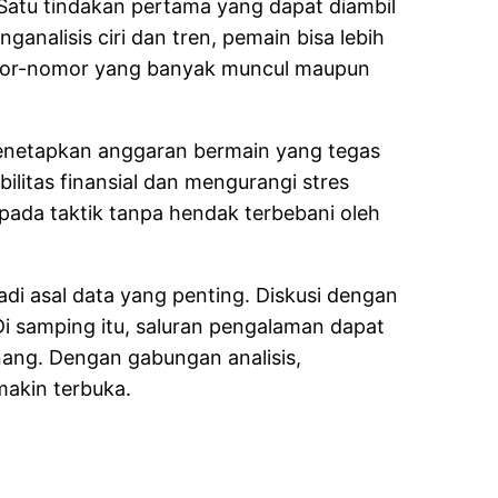
Satu tindakan pertama yang dapat diambil
nalisis ciri dan tren, pemain bisa lebih
 nomor-nomor yang banyak muncul maupun
 menetapkan anggaran bermain yang tegas
litas finansial dan mengurangi stres
pada taktik tanpa hendak terbebani oleh
di asal data yang penting. Diskusi dengan
 samping itu, saluran pengalaman dapat
ang. Dengan gabungan analisis,
makin terbuka.