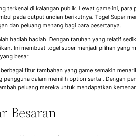
ang terkenal di kalangan publik. Lewat game ini, par
mbul pada output undian berikutnya. Togel Super men
n dan peluang menang bagi para pesertanya.
adalah hadiah hadiah. Dengan taruhan yang relatif sed
an. Ini membuat togel super menjadi pilihan yang me
yang besar.
 berbagai fitur tambahan yang game semakin menarik.
ng pengguna dalam memilih option serta . Dengan p
enambah peluang mereka untuk mendapatkan kemenan
ar-Besaran