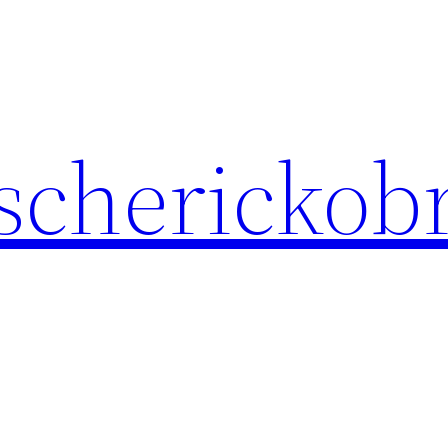
escherickob