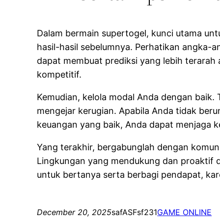
Dalam bermain supertogel, kunci utama untu
hasil-hasil sebelumnya. Perhatikan angka-a
dapat membuat prediksi yang lebih terarah
kompetitif.
Kemudian, kelola modal Anda dengan baik. 
mengejar kerugian. Apabila Anda tidak berun
keuangan yang baik, Anda dapat menjaga 
Yang terakhir, bergabunglah dengan komunita
Lingkungan yang mendukung dan proaktif
untuk bertanya serta berbagi pendapat, k
December 20, 2025
safASFsf231
GAME ONLINE