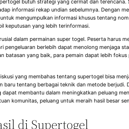
rtogel butuh strategi yang cermat dan terencana. 
dap informasi rekap undian sebelumnya. Dengan menga
rusial untuk mengumpulkan informasi khusus tentang
il keputusan yang lebih terinformasi.
krusial dalam permainan super togel. Peserta harus
ri pengeluaran berlebih dapat menolong menjaga stabi
 batasan yang baik, para pemain dapat lebih fokus 
diskusi yang membahas tentang supertogel bisa menja
ru tentang berbagai teknik dan metode berjudi. Di
ng dapat membantu dalam meningkatkan peluang men
uan komunitas, peluang untuk meraih hasil besar se
asil di Supertogel