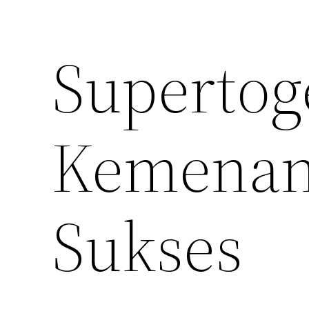
Supertog
Kemenan
Sukses