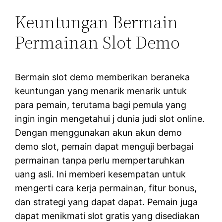
Keuntungan Bermain
Permainan Slot Demo
Bermain slot demo memberikan beraneka
keuntungan yang menarik menarik untuk
para pemain, terutama bagi pemula yang
ingin ingin mengetahui j dunia judi slot online.
Dengan menggunakan akun akun demo
demo slot, pemain dapat menguji berbagai
permainan tanpa perlu mempertaruhkan
uang asli. Ini memberi kesempatan untuk
mengerti cara kerja permainan, fitur bonus,
dan strategi yang dapat dapat. Pemain juga
dapat menikmati slot gratis yang disediakan