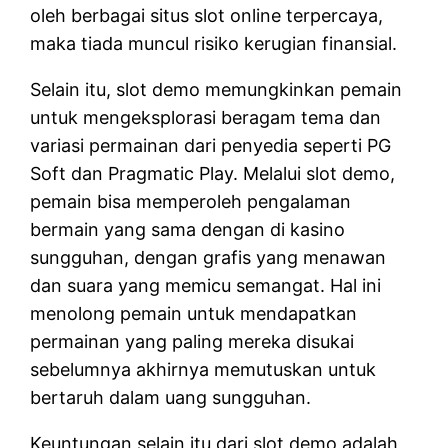
oleh berbagai situs slot online terpercaya,
maka tiada muncul risiko kerugian finansial.
Selain itu, slot demo memungkinkan pemain
untuk mengeksplorasi beragam tema dan
variasi permainan dari penyedia seperti PG
Soft dan Pragmatic Play. Melalui slot demo,
pemain bisa memperoleh pengalaman
bermain yang sama dengan di kasino
sungguhan, dengan grafis yang menawan
dan suara yang memicu semangat. Hal ini
menolong pemain untuk mendapatkan
permainan yang paling mereka disukai
sebelumnya akhirnya memutuskan untuk
bertaruh dalam uang sungguhan.
Keuntungan selain itu dari slot demo adalah