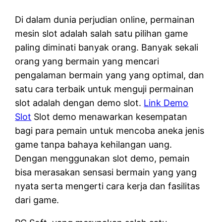
Di dalam dunia perjudian online, permainan
mesin slot adalah salah satu pilihan game
paling diminati banyak orang. Banyak sekali
orang yang bermain yang mencari
pengalaman bermain yang yang optimal, dan
satu cara terbaik untuk menguji permainan
slot adalah dengan demo slot.
Link Demo
Slot
Slot demo menawarkan kesempatan
bagi para pemain untuk mencoba aneka jenis
game tanpa bahaya kehilangan uang.
Dengan menggunakan slot demo, pemain
bisa merasakan sensasi bermain yang yang
nyata serta mengerti cara kerja dan fasilitas
dari game.