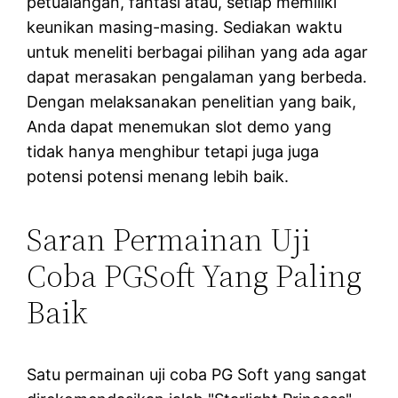
petualangan, fantasi atau, setiap memiliki
keunikan masing-masing. Sediakan waktu
untuk meneliti berbagai pilihan yang ada agar
dapat merasakan pengalaman yang berbeda.
Dengan melaksanakan penelitian yang baik,
Anda dapat menemukan slot demo yang
tidak hanya menghibur tetapi juga juga
potensi potensi menang lebih baik.
Saran Permainan Uji
Coba PGSoft Yang Paling
Baik
Satu permainan uji coba PG Soft yang sangat