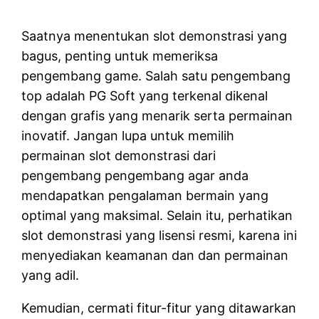
Saatnya menentukan slot demonstrasi yang
bagus, penting untuk memeriksa
pengembang game. Salah satu pengembang
top adalah PG Soft yang terkenal dikenal
dengan grafis yang menarik serta permainan
inovatif. Jangan lupa untuk memilih
permainan slot demonstrasi dari
pengembang pengembang agar anda
mendapatkan pengalaman bermain yang
optimal yang maksimal. Selain itu, perhatikan
slot demonstrasi yang lisensi resmi, karena ini
menyediakan keamanan dan dan permainan
yang adil.
Kemudian, cermati fitur-fitur yang ditawarkan