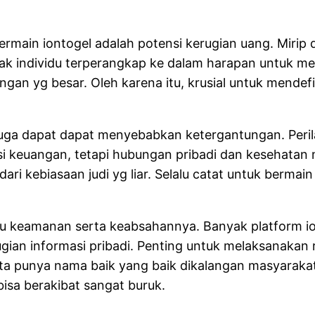
bermain iontogel adalah potensi kerugian uang. Mirip
yak individu terperangkap ke dalam harapan untuk 
uangan yg besar. Oleh karena itu, krusial untuk men
gel juga dapat dapat menyebabkan ketergantungan. Peri
si keuangan, tetapi hubungan pribadi dan kesehatan
t dari kebiasaan judi yg liar. Selalu catat untuk ber
u keamanan serta keabsahannya. Banyak platform ionto
an informasi pribadi. Penting untuk melaksanakan r
erta punya nama baik yang baik dikalangan masyaraka
bisa berakibat sangat buruk.