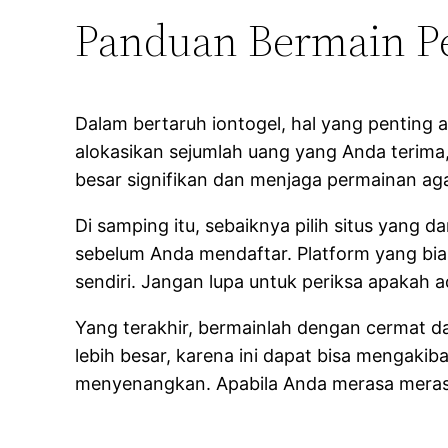
Panduan Bermain Pe
Dalam bertaruh iontogel, hal yang penting 
alokasikan sejumlah uang yang Anda terima,
besar signifikan dan menjaga permainan ag
Di samping itu, sebaiknya pilih situs yang d
sebelum Anda mendaftar. Platform yang bias
sendiri. Jangan lupa untuk periksa apakah
Yang terakhir, bermainlah dengan cermat d
lebih besar, karena ini dapat bisa mengaki
menyenangkan. Apabila Anda merasa merasa s