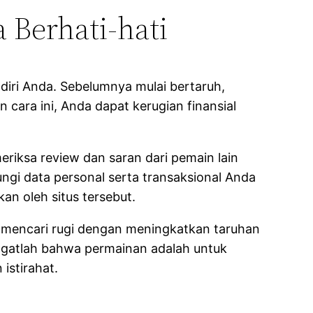
 Berhati-hati
diri Anda. Sebelumnya mulai bertaruh,
cara ini, Anda dapat kerugian finansial
meriksa review dan saran dari pemain lain
ngi data personal serta transaksional Anda
n oleh situs tersebut.
m mencari rugi dengan meningkatkan taruhan
ingatlah bahwa permainan adalah untuk
istirahat.