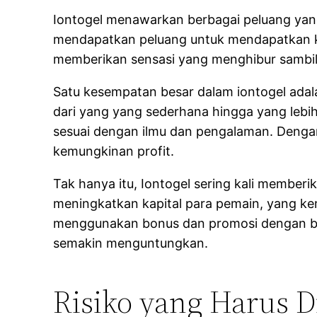
Iontogel menawarkan berbagai peluang yang
mendapatkan peluang untuk mendapatkan ke
memberikan sensasi yang menghibur sambil
Satu kesempatan besar dalam iontogel adal
dari yang yang sederhana hingga yang lebi
sesuai dengan ilmu dan pengalaman. Denga
kemungkinan profit.
Tak hanya itu, Iontogel sering kali member
meningkatkan kapital para pemain, yang k
menggunakan bonus dan promosi dengan bija
semakin menguntungkan.
Risiko yang Harus D