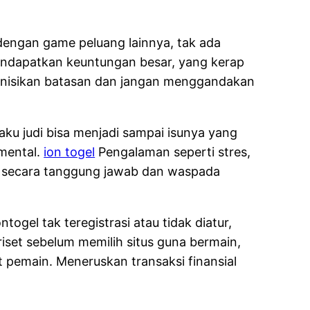
 dengan game peluang lainnya, tak ada
mendapatkan keuntungan besar, yang kerap
definisikan batasan dan jangan menggandakan
laku judi bisa menjadi sampai isunya yang
 mental.
ion togel
Pengalaman seperti stres,
main secara tanggung jawab dan waspada
gel tak teregistrasi atau tidak diatur,
iset sebelum memilih situs guna bermain,
t pemain. Meneruskan transaksi finansial