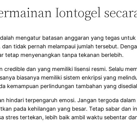
rmainan Iontogel secara
adalah mengatur batasan anggaran yang tegas untuk 
 dan tidak pernah melampaui jumlah tersebut. Dengan 
ar tetap menyenangkan tanpa tekanan berlebih.
an credible dan yang memiliki lisensi resmi. Selalu me
anya biasanya memiliki sistem enkripsi yang melindu
 ada kemampuan perlindungan tambahan yang disediaka
an hindari terpengaruh emosi. Jangan tergoda dala
batkan pada kehilangan yang besar. Tetap sabar dan 
tres tertekan, lebih baik ambil waktu sebentar dan 