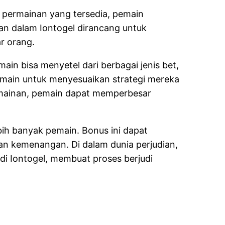
 permainan yang tersedia, pemain
n dalam Iontogel dirancang untuk
r orang.
n bisa menyetel dari berbagai jenis bet,
emain untuk menyesuaikan strategi mereka
rmainan, pemain dapat memperbesar
bih banyak pemain. Bonus ini dapat
n kemenangan. Di dalam dunia perjudian,
di Iontogel, membuat proses berjudi