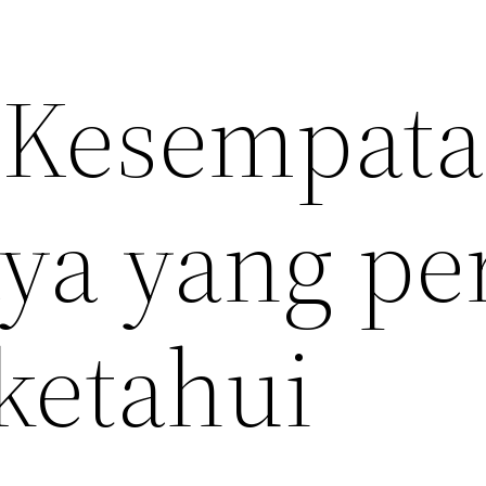
: Kesempat
ya yang pe
ketahui