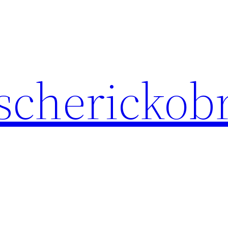
escherickob