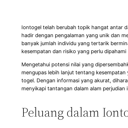
Iontogel telah berubah topik hangat antar d
hadir dengan pengalaman yang unik dan men
banyak jumlah individu yang tertarik bermi
kesempatan dan risiko yang perlu dipahami 
Mengetahui potensi nilai yang dipersembahka
mengupas lebih lanjut tentang kesempatan y
togel. Dengan informasi yang akurat, dihara
menyikapi tantangan dalam alam perjudian i
Peluang dalam Iont