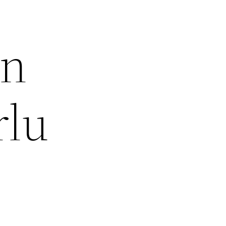
an
rlu