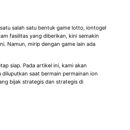
 satu salah satu bentuk game lotto, iontogel
fasilitas yang diberikan, kini semakin
ini. Namun, mirip dengan game lain ada
p siap. Pada artikel ini, kami akan
u diluputkan saat bermain permainan ion
g bijak strategis dan strategis di