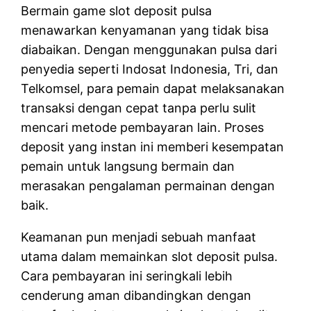
Bermain game slot deposit pulsa
menawarkan kenyamanan yang tidak bisa
diabaikan. Dengan menggunakan pulsa dari
penyedia seperti Indosat Indonesia, Tri, dan
Telkomsel, para pemain dapat melaksanakan
transaksi dengan cepat tanpa perlu sulit
mencari metode pembayaran lain. Proses
deposit yang instan ini memberi kesempatan
pemain untuk langsung bermain dan
merasakan pengalaman permainan dengan
baik.
Keamanan pun menjadi sebuah manfaat
utama dalam memainkan slot deposit pulsa.
Cara pembayaran ini seringkali lebih
cenderung aman dibandingkan dengan