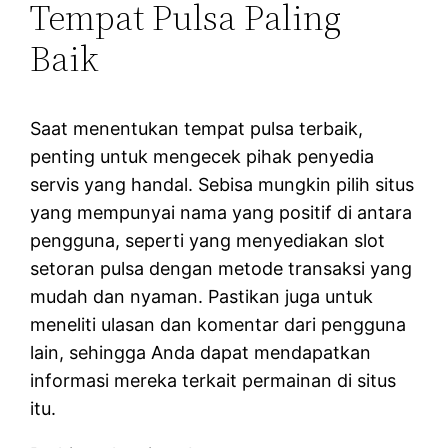
Tempat Pulsa Paling
Baik
Saat menentukan tempat pulsa terbaik,
penting untuk mengecek pihak penyedia
servis yang handal. Sebisa mungkin pilih situs
yang mempunyai nama yang positif di antara
pengguna, seperti yang menyediakan slot
setoran pulsa dengan metode transaksi yang
mudah dan nyaman. Pastikan juga untuk
meneliti ulasan dan komentar dari pengguna
lain, sehingga Anda dapat mendapatkan
informasi mereka terkait permainan di situs
itu.