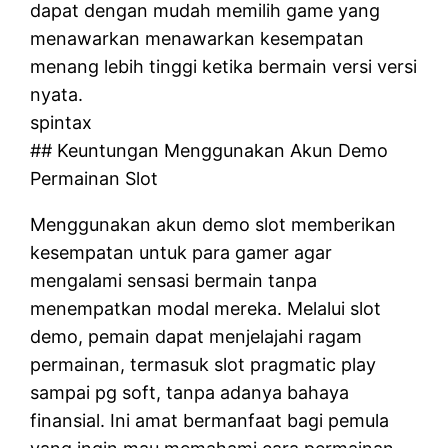
dapat dengan mudah memilih game yang
menawarkan menawarkan kesempatan
menang lebih tinggi ketika bermain versi versi
nyata.
spintax
## Keuntungan Menggunakan Akun Demo
Permainan Slot
Menggunakan akun demo slot memberikan
kesempatan untuk para gamer agar
mengalami sensasi bermain tanpa
menempatkan modal mereka. Melalui slot
demo, pemain dapat menjelajahi ragam
permainan, termasuk slot pragmatic play
sampai pg soft, tanpa adanya bahaya
finansial. Ini amat bermanfaat bagi pemula