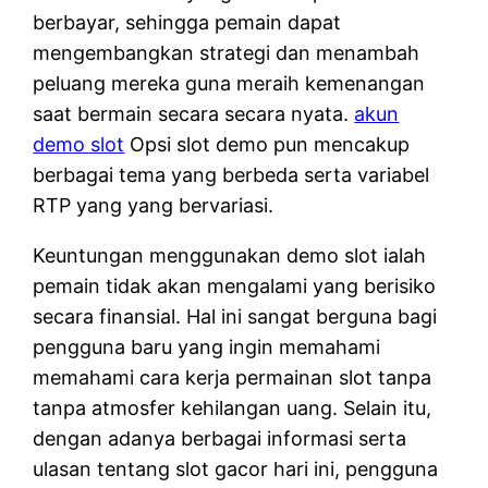
berbayar, sehingga pemain dapat
mengembangkan strategi dan menambah
peluang mereka guna meraih kemenangan
saat bermain secara secara nyata.
akun
demo slot
Opsi slot demo pun mencakup
berbagai tema yang berbeda serta variabel
RTP yang yang bervariasi.
Keuntungan menggunakan demo slot ialah
pemain tidak akan mengalami yang berisiko
secara finansial. Hal ini sangat berguna bagi
pengguna baru yang ingin memahami
memahami cara kerja permainan slot tanpa
tanpa atmosfer kehilangan uang. Selain itu,
dengan adanya berbagai informasi serta
ulasan tentang slot gacor hari ini, pengguna