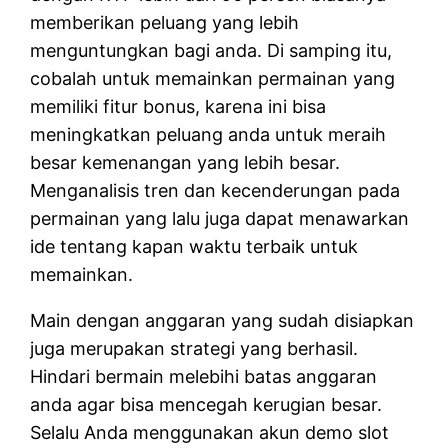
memberikan peluang yang lebih
menguntungkan bagi anda. Di samping itu,
cobalah untuk memainkan permainan yang
memiliki fitur bonus, karena ini bisa
meningkatkan peluang anda untuk meraih
besar kemenangan yang lebih besar.
Menganalisis tren dan kecenderungan pada
permainan yang lalu juga dapat menawarkan
ide tentang kapan waktu terbaik untuk
memainkan.
Main dengan anggaran yang sudah disiapkan
juga merupakan strategi yang berhasil.
Hindari bermain melebihi batas anggaran
anda agar bisa mencegah kerugian besar.
Selalu Anda menggunakan akun demo slot