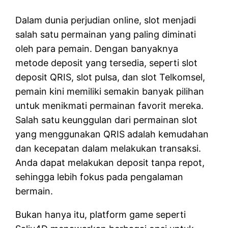
Dalam dunia perjudian online, slot menjadi
salah satu permainan yang paling diminati
oleh para pemain. Dengan banyaknya
metode deposit yang tersedia, seperti slot
deposit QRIS, slot pulsa, dan slot Telkomsel,
pemain kini memiliki semakin banyak pilihan
untuk menikmati permainan favorit mereka.
Salah satu keunggulan dari permainan slot
yang menggunakan QRIS adalah kemudahan
dan kecepatan dalam melakukan transaksi.
Anda dapat melakukan deposit tanpa repot,
sehingga lebih fokus pada pengalaman
bermain.
Bukan hanya itu, platform game seperti