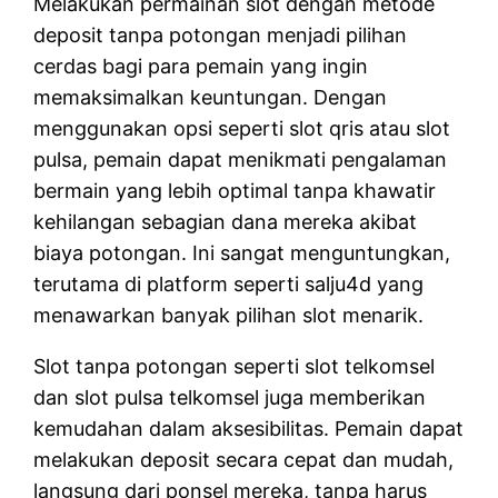
Melakukan permainan slot dengan metode
deposit tanpa potongan menjadi pilihan
cerdas bagi para pemain yang ingin
memaksimalkan keuntungan. Dengan
menggunakan opsi seperti slot qris atau slot
pulsa, pemain dapat menikmati pengalaman
bermain yang lebih optimal tanpa khawatir
kehilangan sebagian dana mereka akibat
biaya potongan. Ini sangat menguntungkan,
terutama di platform seperti salju4d yang
menawarkan banyak pilihan slot menarik.
Slot tanpa potongan seperti slot telkomsel
dan slot pulsa telkomsel juga memberikan
kemudahan dalam aksesibilitas. Pemain dapat
melakukan deposit secara cepat dan mudah,
langsung dari ponsel mereka, tanpa harus