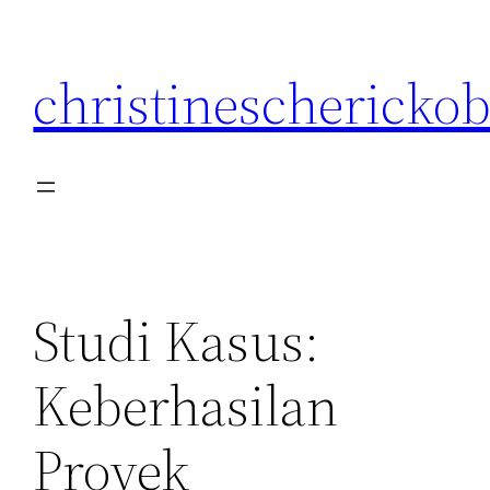
Skip
to
christineschericko
content
Studi Kasus:
Keberhasilan
Proyek