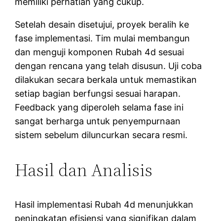
memiliki perhatian yang cukup.
Setelah desain disetujui, proyek beralih ke
fase implementasi. Tim mulai membangun
dan menguji komponen Rubah 4d sesuai
dengan rencana yang telah disusun. Uji coba
dilakukan secara berkala untuk memastikan
setiap bagian berfungsi sesuai harapan.
Feedback yang diperoleh selama fase ini
sangat berharga untuk penyempurnaan
sistem sebelum diluncurkan secara resmi.
Hasil dan Analisis
Hasil implementasi Rubah 4d menunjukkan
peningkatan efisiensi yang signifikan dalam