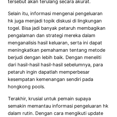
tersebut akan terulang secara akurat.
Selain itu, informasi mengenai pengeluaran
hk juga menjadi topik diskusi di lingkungan
togel. Bisa jadi banyak petaruh membagikan
pengalaman dan strategi mereka dalam
menganalisis hasil keluaran, serta ini dapat
meningkatkan pemahaman tentang metode
berjudi dengan lebih baik. Dengan meneliti
dari hasil-hasil hasil-hasil sebelumnya, para
petaruh ingin dapatlah memperbesar
kesempatan kemenangan sendiri pada
hongkong pools.
Terakhir, krusial untuk pemain supaya
semakin memantau informasi pengeluaran hk
dalam rutin. Dengan cara mengikuti update