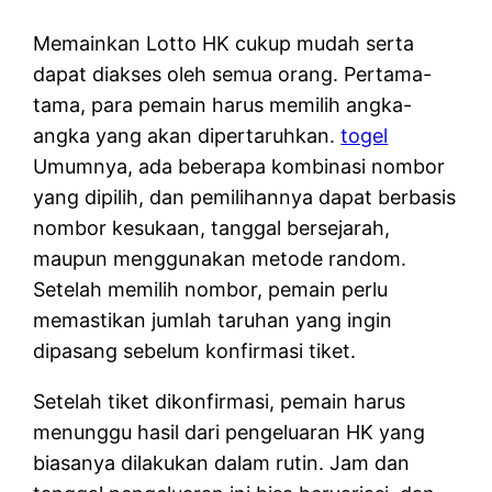
Memainkan Lotto HK cukup mudah serta
dapat diakses oleh semua orang. Pertama-
tama, para pemain harus memilih angka-
angka yang akan dipertaruhkan.
togel
Umumnya, ada beberapa kombinasi nombor
yang dipilih, dan pemilihannya dapat berbasis
nombor kesukaan, tanggal bersejarah,
maupun menggunakan metode random.
Setelah memilih nombor, pemain perlu
memastikan jumlah taruhan yang ingin
dipasang sebelum konfirmasi tiket.
Setelah tiket dikonfirmasi, pemain harus
menunggu hasil dari pengeluaran HK yang
biasanya dilakukan dalam rutin. Jam dan