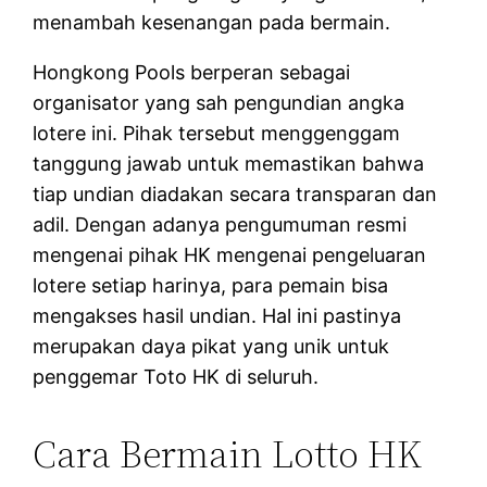
menambah kesenangan pada bermain.
Hongkong Pools berperan sebagai
organisator yang sah pengundian angka
lotere ini. Pihak tersebut menggenggam
tanggung jawab untuk memastikan bahwa
tiap undian diadakan secara transparan dan
adil. Dengan adanya pengumuman resmi
mengenai pihak HK mengenai pengeluaran
lotere setiap harinya, para pemain bisa
mengakses hasil undian. Hal ini pastinya
merupakan daya pikat yang unik untuk
penggemar Toto HK di seluruh.
Cara Bermain Lotto HK