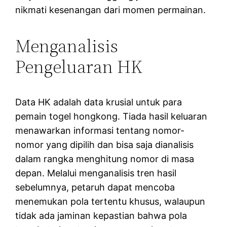
nikmati kesenangan dari momen permainan.
Menganalisis
Pengeluaran HK
Data HK adalah data krusial untuk para
pemain togel hongkong. Tiada hasil keluaran
menawarkan informasi tentang nomor-
nomor yang dipilih dan bisa saja dianalisis
dalam rangka menghitung nomor di masa
depan. Melalui menganalisis tren hasil
sebelumnya, petaruh dapat mencoba
menemukan pola tertentu khusus, walaupun
tidak ada jaminan kepastian bahwa pola