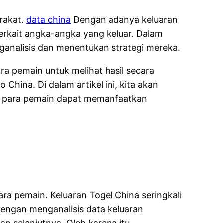
arakat.
data china
Dengan adanya keluaran
erkait angka-angka yang keluar. Dalam
nganalisis dan menentukan strategi mereka.
ra pemain untuk melihat hasil secara
hina. Di dalam artikel ini, kita akan
a para pemain dapat memanfaatkan
ra pemain. Keluaran Togel China seringkali
engan menganalisis data keluaran
n selanjutnya. Oleh karena itu,