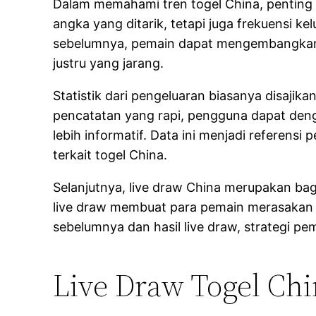
Dalam memahami tren togel China, penting u
angka yang ditarik, tetapi juga frekuensi k
sebelumnya, pemain dapat mengembangkan st
justru yang jarang.
Statistik dari pengeluaran biasanya disajik
pencatatan yang rapi, pengguna dapat de
lebih informatif. Data ini menjadi referens
terkait togel China.
Selanjutnya, live draw China merupakan b
live draw membuat para pemain merasakan 
sebelumnya dan hasil live draw, strategi 
Live Draw Togel Ch