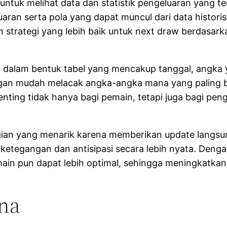
ntuk melihat data dan statistik pengeluaran yang te
eluaran serta pola yang dapat muncul dari data histor
rategi yang lebih baik untuk next draw berdasarkan
an dalam bentuk tabel yang mencakup tanggal, angka ya
ngan mudah melacak angka-angka mana yang paling 
i penting tidak hanya bagi pemain, tetapi juga bagi 
agian yang menarik karena memberikan update langs
ketegangan dan antisipasi secara lebih nyata. Deng
pemain pun dapat lebih optimal, sehingga meningkatk
ina