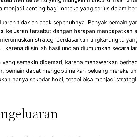
enjadi penting bagi mereka yang serius dalam ber
keluaran tidaklah acak sepenuhnya. Banyak pemain 
nsi keluaran tersebut dengan harapan mendapatkan
erumuskan strategi berdasarkan angka-angka yang tel
 karena di sinilah hasil undian diumumkan secara la
 yang semakin digemari, karena menawarkan berbaga
tin, pemain dapat mengoptimalkan peluang mereka un
an hanya sekedar hobi, tetapi bisa menjadi strateg
Pengeluaran