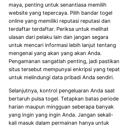
maya, penting untuk senantiasa memilih
website yang tepercaya. Pilih bandar togel
online yang memiliki reputasi reputasi dan
terdaftar terdaftar. Periksa untuk melihat
ulasan dari pelaku lain dan jangan segara
untuk mencari informasi lebih lanjut tentang
mengenai yang akan yang akan Anda.
Pengamanan sangatlah penting, jadi pastikan
situs tersebut mempunyai enkripsi yang tepat
untuk melindungi data pribadi Anda sendiri.
Selanjutnya, kontrol pengeluaran Anda saat
bertaruh pulsa togel. Tetapkan batas periode
harian maupun mingguan seberapa banyak
yang ingin yang ingin Anda. Jangan sekali-
kali masuk dalam permainan hanya untuk