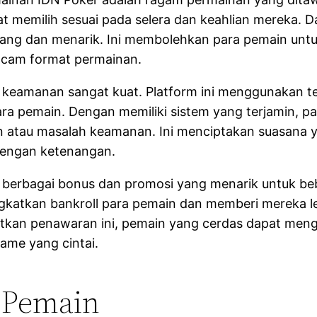
t memilih sesuai pada selera dan keahlian mereka. 
ang dan menarik. Ini membolehkan para pemain un
acam format permainan.
ciri keamanan sangat kuat. Platform ini menggunakan
para pemain. Dengan memiliki sistem yang terjamin, 
an atau masalah keamanan. Ini menciptakan suasan
dengan ketenangan.
 berbagai bonus dan promosi yang menarik untuk be
ngkatkan bankroll para pemain dan memberi mereka 
n penawaran ini, pemain yang cerdas dapat mengo
me yang cintai.
k Pemain