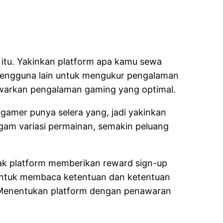
s itu. Yakinkan platform apa kamu sewa
ri pengguna lain untuk mengukur pengalaman
nawarkan pengalaman gaming yang optimal.
g gamer punya selera yang, jadi yakinkan
gam variasi permainan, semakin peluang
nyak platform memberikan reward sign-up
 untuk membaca ketentuan dan ketentuan
i. Menentukan platform dengan penawaran