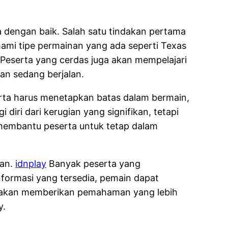
a dengan baik. Salah satu tindakan pertama
ami tipe permainan yang ada seperti Texas
 Peserta yang cerdas juga akan mempelajari
n sedang berjalan.
serta harus menetapkan batas dalam bermain,
iri dari kerugian yang signifikan, tetapi
 membantu peserta untuk tetap dalam
han.
idnplay
Banyak peserta yang
formasi yang tersedia, pemain dapat
i akan memberikan pemahaman yang lebih
y.