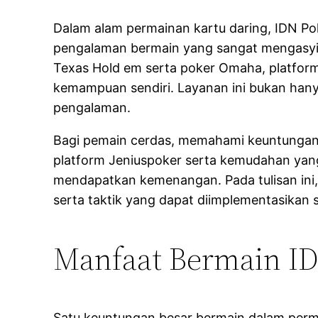
Dalam alam permainan kartu daring, IDN Po
pengalaman bermain yang sangat mengasyikk
Texas Hold em serta poker Omaha, platfor
kemampuan sendiri. Layanan ini bukan han
pengalaman.
Bagi pemain cerdas, memahami keuntungan s
platform Jeniuspoker serta kemudahan yan
mendapatkan kemenangan. Pada tulisan ini,
serta taktik yang dapat diimplementasika
Manfaat Bermain ID
Satu keuntungan besar bermain dalam per