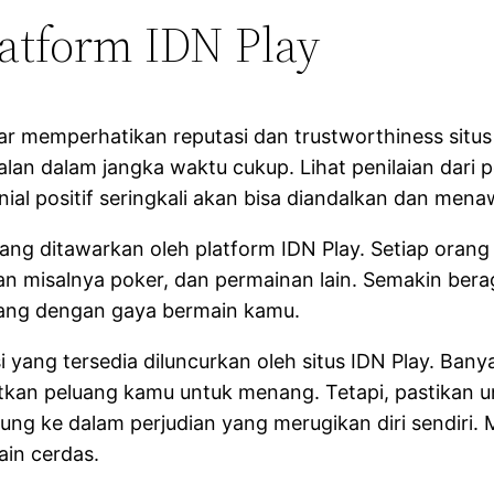
atform IDN Play
gar memperhatikan reputasi dan trustworthiness situ
rjalan dalam jangka waktu cukup. Lihat penilaian da
nial positif seringkali akan bisa diandalkan dan me
ntang ditawarkan oleh platform IDN Play. Setiap oran
 misalnya poker, dan permainan lain. Semakin bera
ang dengan gaya bermain kamu.
i yang tersedia diluncurkan oleh situs IDN Play. Ba
tkan peluang kamu untuk menang. Tetapi, pastikan
ung ke dalam perjudian yang merugikan diri sendir
ain cerdas.