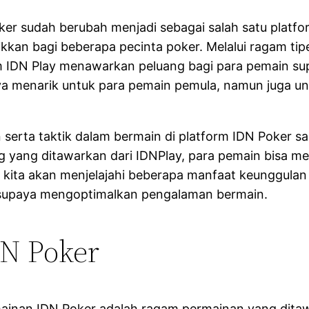
ker sudah berubah menjadi sebagai salah satu platf
an bagi beberapa pecinta poker. Melalui ragam tip
m IDN Play menawarkan peluang bagi para pemain su
ya menarik untuk para pemain pemula, namun juga un
erta taktik dalam bermain di platform IDN Poker sa
g yang ditawarkan dari IDNPlay, para pemain bisa 
 kita akan menjelajahi beberapa manfaat keunggulan
n supaya mengoptimalkan pengalaman bermain.
N Poker
mainan IDN Poker adalah ragam permainan yang dita