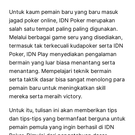
Untuk kaum pemain baru yang baru masuk
jagad poker online, IDN Poker merupakan
salah satu tempat paling paling digunakan.
Melalui berbagai game seru yang disediakan,
termasuk tak terkecuali kudapoker serta IDN
Poker, IDN Play menyediakan pengalaman
bermain yang luar biasa menantang serta
menantang. Mempelajari teknik bermain
serta taktik dasar bisa sangat menolong para
pemain baru untuk meningkatkan skill
mereka serta meraih victory.
Untuk itu, tulisan ini akan memberikan tips
dan tips-tips yang bermanfaat berguna untuk
pemain pemula yang ingin berhasil di IDN