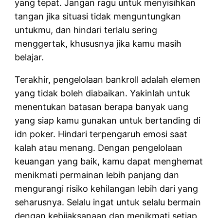
yang tepat. Jangan ragu untuk menyisihkan
tangan jika situasi tidak menguntungkan
untukmu, dan hindari terlalu sering
menggertak, khususnya jika kamu masih
belajar.
Terakhir, pengelolaan bankroll adalah elemen
yang tidak boleh diabaikan. Yakinlah untuk
menentukan batasan berapa banyak uang
yang siap kamu gunakan untuk bertanding di
idn poker. Hindari terpengaruh emosi saat
kalah atau menang. Dengan pengelolaan
keuangan yang baik, kamu dapat menghemat
menikmati permainan lebih panjang dan
mengurangi risiko kehilangan lebih dari yang
seharusnya. Selalu ingat untuk selalu bermain
dengan kebijaksanaan dan menikmati setiap