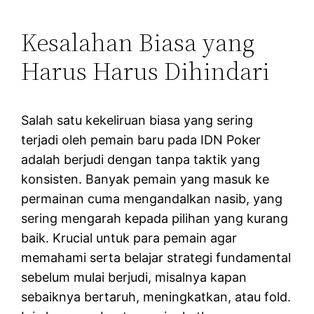
Kesalahan Biasa yang
Harus Harus Dihindari
Salah satu kekeliruan biasa yang sering
terjadi oleh pemain baru pada IDN Poker
adalah berjudi dengan tanpa taktik yang
konsisten. Banyak pemain yang masuk ke
permainan cuma mengandalkan nasib, yang
sering mengarah kepada pilihan yang kurang
baik. Krucial untuk para pemain agar
memahami serta belajar strategi fundamental
sebelum mulai berjudi, misalnya kapan
sebaiknya bertaruh, meningkatkan, atau fold.