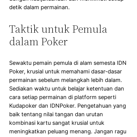
detik dalam permainan.
Taktik untuk Pemula
dalam Poker
Sewaktu pemain pemula di alam semesta IDN
Poker, krusial untuk memahami dasar-dasar
permainan sebelum melangkah lebih dalam.
Sediakan waktu untuk belajar ketentuan dan
cara setiap permainan di platform seperti
Kudapoker dan IDNPoker. Pengetahuan yang
baik tentang nilai tangan dan urutan
kombinasi kartu sangat krusial untuk
meningkatkan peluang menang. Jangan ragu