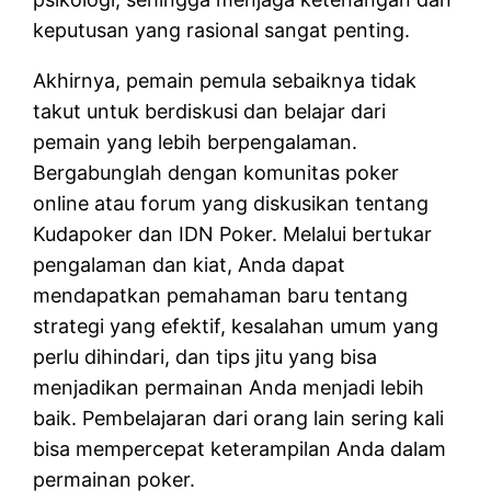
keputusan yang rasional sangat penting.
Akhirnya, pemain pemula sebaiknya tidak
takut untuk berdiskusi dan belajar dari
pemain yang lebih berpengalaman.
Bergabunglah dengan komunitas poker
online atau forum yang diskusikan tentang
Kudapoker dan IDN Poker. Melalui bertukar
pengalaman dan kiat, Anda dapat
mendapatkan pemahaman baru tentang
strategi yang efektif, kesalahan umum yang
perlu dihindari, dan tips jitu yang bisa
menjadikan permainan Anda menjadi lebih
baik. Pembelajaran dari orang lain sering kali
bisa mempercepat keterampilan Anda dalam
permainan poker.