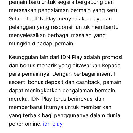
pemain baru untuk segera bergabung dan
merasakan pengalaman bermain yang seru.
Selain itu, IDN Play menyediakan layanan
pelanggan yang responsif untuk membantu
menyelesaikan berbagai masalah yang
mungkin dihadapi pemain.
Keunggulan lain dari IDN Play adalah promosi
dan bonus menarik yang ditawarkan kepada
para pemainnya. Dengan berbagai insentif
seperti bonus deposit dan cashback, pemain
dapat meningkatkan pengalaman bermain
mereka. IDN Play terus berinovasi dan
memperbarui fiturnya untuk memberikan
yang terbaik bagi penggunanya dalam dunia
poker online.
idn play