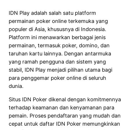
IDN Play adalah salah satu platform
permainan poker online terkemuka yang
populer di Asia, khususnya di Indonesia.
Platform ini menawarkan berbagai jenis
permainan, termasuk poker, domino, dan
taruhan kartu lainnya. Dengan antarmuka
yang ramah pengguna dan sistem yang
stabil, IDN Play menjadi pilihan utama bagi
para penggemar poker online di seluruh
dunia.
Situs IDN Poker dikenal dengan komitmennya
terhadap keamanan dan kenyamanan para
pemain. Proses pendaftaran yang mudah dan
cepat untuk daftar IDN Poker memungkinkan