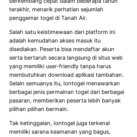
berkembang cepat dalam beberapa tahun
terakhir, menarik perhatian sejumlah
penggemar togel di Tanah Air.
Salah satu keistimewaan dari platform ini
adalah kemudahan akses masuk itu
disediakan. Peserta bisa mendaftar akun
serta bertaruh secara langsung di situs web
yang memiliki user-friendly tanpa harus
membutuhkan download aplikasi tambahan.
Selain semuanya itu, Iontogel menawarkan
berbagai jenis permainan togel dari berbagai
pasaran, memberikan peserta lebih banyak
pilihan pilihan bermain.
Tak ketinggalan, Iontogel juga terkenal
memiliki sarana keamanan yang bagus,