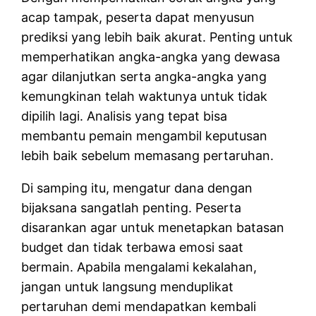
acap tampak, peserta dapat menyusun
prediksi yang lebih baik akurat. Penting untuk
memperhatikan angka-angka yang dewasa
agar dilanjutkan serta angka-angka yang
kemungkinan telah waktunya untuk tidak
dipilih lagi. Analisis yang tepat bisa
membantu pemain mengambil keputusan
lebih baik sebelum memasang pertaruhan.
Di samping itu, mengatur dana dengan
bijaksana sangatlah penting. Peserta
disarankan agar untuk menetapkan batasan
budget dan tidak terbawa emosi saat
bermain. Apabila mengalami kekalahan,
jangan untuk langsung menduplikat
pertaruhan demi mendapatkan kembali