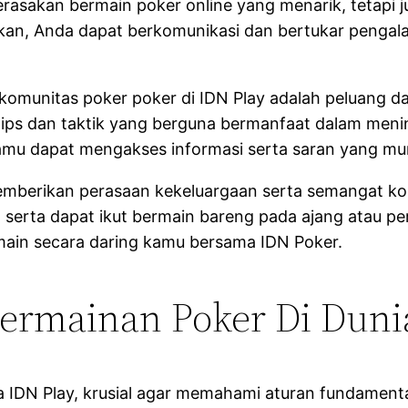
merasakan bermain poker online yang menarik, tetap
akan, Anda dapat berkomunikasi dan bertukar penga
komunitas poker poker di IDN Play adalah peluang da
ps dan taktik yang berguna bermanfaat dalam meni
kamu dapat mengakses informasi serta saran yang mung
 memberikan perasaan kekeluargaan serta semangat 
serta dapat ikut bermain bareng pada ajang atau per
ain secara daring kamu bersama IDN Poker.
Permainan Poker Di Dun
a IDN Play, krusial agar memahami aturan fundament