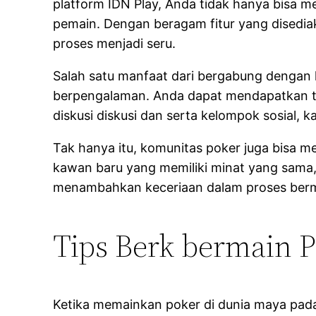
platform IDN Play, Anda tidak hanya bisa 
pemain. Dengan beragam fitur yang disedi
proses menjadi seru.
Salah satu manfaat dari bergabung dengan 
berpengalaman. Anda dapat mendapatkan ti
diskusi diskusi dan serta kelompok sosial, 
Tak hanya itu, komunitas poker juga bisa
kawan baru yang memiliki minat yang sama, 
menambahkan keceriaan dalam proses berm
Tips Berk bermain 
Ketika memainkan poker di dunia maya pad