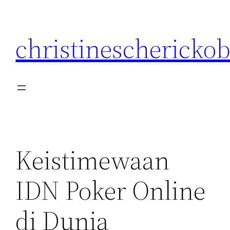
Skip
to
christineschericko
content
Keistimewaan
IDN Poker Online
di Dunia