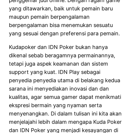
penggemar judi online. Dengan ragam game
yang ditawarkan, baik untuk pemain baru
maupun pemain berpengalaman
berpengalaman bisa menemukan sesuatu
yang sesuai dengan preferensi para pemain.
Kudapoker dan IDN Poker bukan hanya
dikenal sebab beragamnya permainannya,
tetapi juga aspek keamanan dan sistem
support yang kuat. IDN Play sebagai
penyedia penyedia utama di belakang kedua
sarana ini menyediakan inovasi dan dan
kualitas, agar semua gamer dapat menikmati
ekspresi bermain yang nyaman serta
menyenangkan. Di dalam tulisan ini kita akan
menjelajahi lebih dalam mengapa Kuda Poker
dan IDN Poker yang menjadi kesayangan di