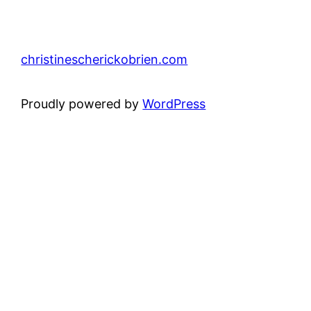
christinescherickobrien.com
Proudly powered by
WordPress