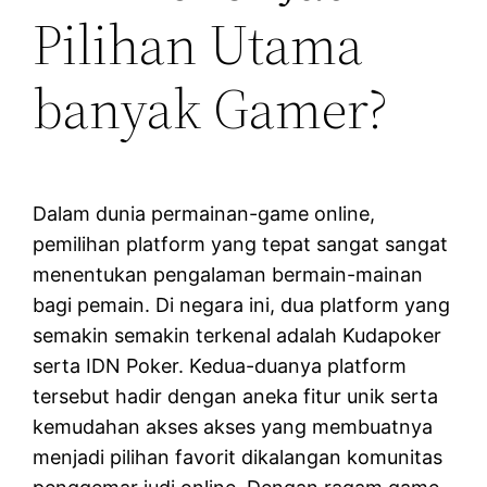
Pilihan Utama
banyak Gamer?
Dalam dunia permainan-game online,
pemilihan platform yang tepat sangat sangat
menentukan pengalaman bermain-mainan
bagi pemain. Di negara ini, dua platform yang
semakin semakin terkenal adalah Kudapoker
serta IDN Poker. Kedua-duanya platform
tersebut hadir dengan aneka fitur unik serta
kemudahan akses akses yang membuatnya
menjadi pilihan favorit dikalangan komunitas