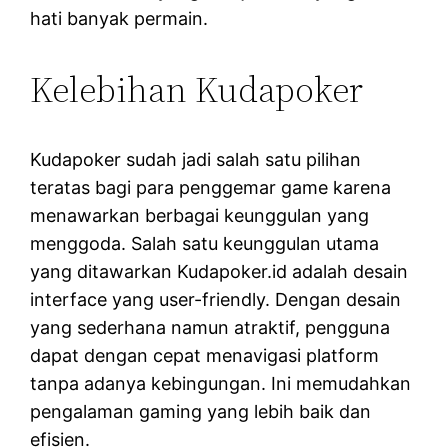
hati banyak permain.
Kelebihan Kudapoker
Kudapoker sudah jadi salah satu pilihan
teratas bagi para penggemar game karena
menawarkan berbagai keunggulan yang
menggoda. Salah satu keunggulan utama
yang ditawarkan Kudapoker.id adalah desain
interface yang user-friendly. Dengan desain
yang sederhana namun atraktif, pengguna
dapat dengan cepat menavigasi platform
tanpa adanya kebingungan. Ini memudahkan
pengalaman gaming yang lebih baik dan
efisien.