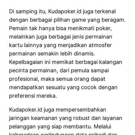
Di samping itu, Kudapoker.id juga terkenal
dengan berbagai pilihan game yang beragam.
Pemain tak hanya bisa menikmati poker,
melainkan juga berbagai jenis permainan
kartu lainnya yang menjadikan atmosfer
permainan semakin lebih dinamis.
Kepelbagaian ini memikat berbagai kalangan
pecinta permainan, dari pemula sampai
profesional, maka semua orang dapat
mendapatkan sesuatu yang cocok dengan
preferensi mereka.
Kudapoker.id juga mempersembahkan
jaringan keamanan yang robust dan layanan
pelanggan yang siap membantu. Melalui
keberadaan perlindungan data pribadi dan