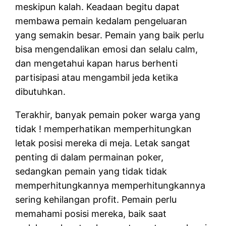
meskipun kalah. Keadaan begitu dapat
membawa pemain kedalam pengeluaran
yang semakin besar. Pemain yang baik perlu
bisa mengendalikan emosi dan selalu calm,
dan mengetahui kapan harus berhenti
partisipasi atau mengambil jeda ketika
dibutuhkan.
Terakhir, banyak pemain poker warga yang
tidak ! memperhatikan memperhitungkan
letak posisi mereka di meja. Letak sangat
penting di dalam permainan poker,
sedangkan pemain yang tidak tidak
memperhitungkannya memperhitungkannya
sering kehilangan profit. Pemain perlu
memahami posisi mereka, baik saat