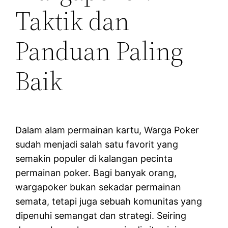
Taktik dan
Panduan Paling
Baik
Dalam alam permainan kartu, Warga Poker
sudah menjadi salah satu favorit yang
semakin populer di kalangan pecinta
permainan poker. Bagi banyak orang,
wargapoker bukan sekadar permainan
semata, tetapi juga sebuah komunitas yang
dipenuhi semangat dan strategi. Seiring