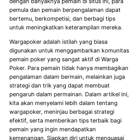
dengan banyaknya pemain di situs ini, para
pemula dan pemain berpengalaman dapat
bertemu, berkompetisi, dan berbagi tips
untuk meningkatkan keterampilan mereka.
Wargapoker adalah istilah yang biasa
digunakan untuk menggambarkan komunitas
pemain poker yang sangat aktif di Warga
Poker. Para pemain tidak hanya membagikan
pengalaman dalam bermain, melainkan juga
strategi dan trik yang dapat membuat
pengaruh dalam permainan. Dalam artikel ini,
kita akan menyelami lebih dalam tentang
wargapoker, meninjau berbagai strategi
efektif, serta memberikan tips terbaik bagi
pemain yang ingin mendapatkan
kemenangan. Siapkan diri untuk menguasai