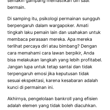
semakin gampang memastikan diri saat
bermain.
Di samping itu, psikologi permainan sungguh
berpengaruh dalam wargapoker. Amati
tingkah laku pemain lain dan usahakan untuk
membaca perasaan mereka. Apa mereka
terlihat percaya diri atau bimbang? Dengan
cara memahami cara lawan berpikir, Anda
bisa melakukan langkah yang lebih profitabel.
Jangan lupa untuk tetap santai dan tidak
terpengaruh emosi jika keputusan tidak
sesuai ekspektasi, karena kesabaran adalah
kunci di permainan ini.
Akhirnya, pengelolaan bankroll yang efisien
adalah elemen yang tidak boleh diacuhkan.