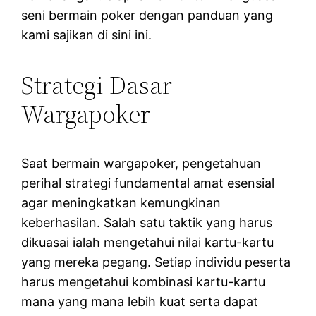
seni bermain poker dengan panduan yang
kami sajikan di sini ini.
Strategi Dasar
Wargapoker
Saat bermain wargapoker, pengetahuan
perihal strategi fundamental amat esensial
agar meningkatkan kemungkinan
keberhasilan. Salah satu taktik yang harus
dikuasai ialah mengetahui nilai kartu-kartu
yang mereka pegang. Setiap individu peserta
harus mengetahui kombinasi kartu-kartu
mana yang mana lebih kuat serta dapat