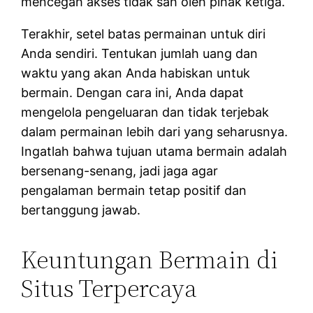
mencegah akses tidak sah oleh pihak ketiga.
Terakhir, setel batas permainan untuk diri
Anda sendiri. Tentukan jumlah uang dan
waktu yang akan Anda habiskan untuk
bermain. Dengan cara ini, Anda dapat
mengelola pengeluaran dan tidak terjebak
dalam permainan lebih dari yang seharusnya.
Ingatlah bahwa tujuan utama bermain adalah
bersenang-senang, jadi jaga agar
pengalaman bermain tetap positif dan
bertanggung jawab.
Keuntungan Bermain di
Situs Terpercaya