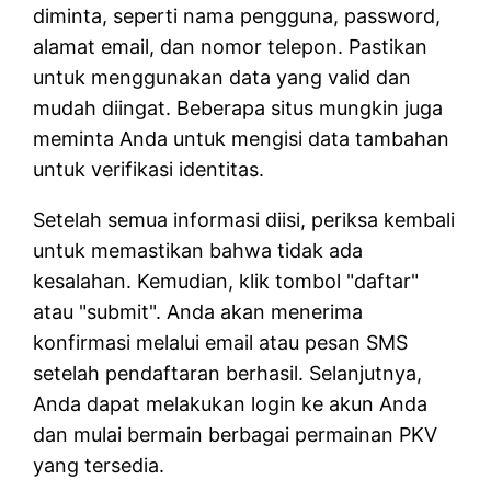
diminta, seperti nama pengguna, password,
alamat email, dan nomor telepon. Pastikan
untuk menggunakan data yang valid dan
mudah diingat. Beberapa situs mungkin juga
meminta Anda untuk mengisi data tambahan
untuk verifikasi identitas.
Setelah semua informasi diisi, periksa kembali
untuk memastikan bahwa tidak ada
kesalahan. Kemudian, klik tombol "daftar"
atau "submit". Anda akan menerima
konfirmasi melalui email atau pesan SMS
setelah pendaftaran berhasil. Selanjutnya,
Anda dapat melakukan login ke akun Anda
dan mulai bermain berbagai permainan PKV
yang tersedia.