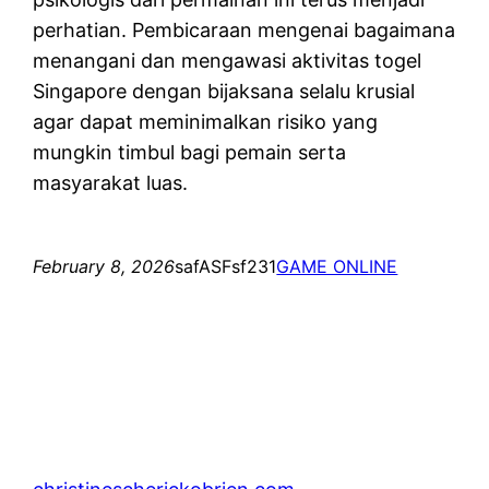
perhatian. Pembicaraan mengenai bagaimana
menangani dan mengawasi aktivitas togel
Singapore dengan bijaksana selalu krusial
agar dapat meminimalkan risiko yang
mungkin timbul bagi pemain serta
masyarakat luas.
February 8, 2026
safASFsf231
GAME ONLINE