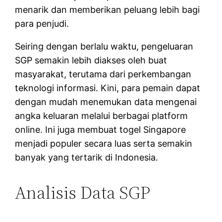
menarik dan memberikan peluang lebih bagi
para penjudi.
Seiring dengan berlalu waktu, pengeluaran
SGP semakin lebih diakses oleh buat
masyarakat, terutama dari perkembangan
teknologi informasi. Kini, para pemain dapat
dengan mudah menemukan data mengenai
angka keluaran melalui berbagai platform
online. Ini juga membuat togel Singapore
menjadi populer secara luas serta semakin
banyak yang tertarik di Indonesia.
Analisis Data SGP