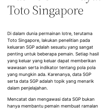
Toto Singapore
Di dalam dunia permainan lotre, terutama
Toto Singapore, lakukan penelitian pada
keluaran SGP adalah sesuatu yang sangat
penting untuk beberapa pemain. Setiap hasil
yang keluar yang keluar dapat memberikan
wawasan serta indikator tentang pola pola
yang mungkin ada. Karenanya, data SGP
serta data SGP adalah topik yang menarik
dalam penjelajahan.
Mencatat dan mengawasi data SGP bukan
hanya membantu pemain membuat ramalan