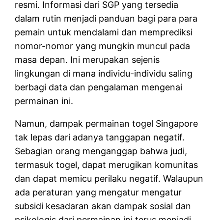
resmi. Informasi dari SGP yang tersedia
dalam rutin menjadi panduan bagi para para
pemain untuk mendalami dan memprediksi
nomor-nomor yang mungkin muncul pada
masa depan. Ini merupakan sejenis
lingkungan di mana individu-individu saling
berbagi data dan pengalaman mengenai
permainan ini.
Namun, dampak permainan togel Singapore
tak lepas dari adanya tanggapan negatif.
Sebagian orang menganggap bahwa judi,
termasuk togel, dapat merugikan komunitas
dan dapat memicu perilaku negatif. Walaupun
ada peraturan yang mengatur mengatur
subsidi kesadaran akan dampak sosial dan
psikologis dari permainan ini terus menjadi