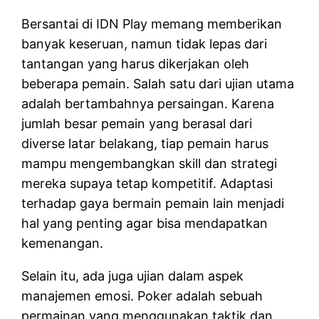
Bersantai di IDN Play memang memberikan
banyak keseruan, namun tidak lepas dari
tantangan yang harus dikerjakan oleh
beberapa pemain. Salah satu dari ujian utama
adalah bertambahnya persaingan. Karena
jumlah besar pemain yang berasal dari
diverse latar belakang, tiap pemain harus
mampu mengembangkan skill dan strategi
mereka supaya tetap kompetitif. Adaptasi
terhadap gaya bermain pemain lain menjadi
hal yang penting agar bisa mendapatkan
kemenangan.
Selain itu, ada juga ujian dalam aspek
manajemen emosi. Poker adalah sebuah
permainan yang menggunakan taktik dan