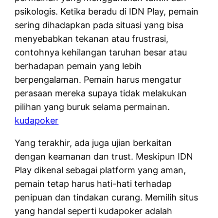
psikologis. Ketika beradu di IDN Play, pemain
sering dihadapkan pada situasi yang bisa
menyebabkan tekanan atau frustrasi,
contohnya kehilangan taruhan besar atau
berhadapan pemain yang lebih
berpengalaman. Pemain harus mengatur
perasaan mereka supaya tidak melakukan
pilihan yang buruk selama permainan.
kudapoker
Yang terakhir, ada juga ujian berkaitan
dengan keamanan dan trust. Meskipun IDN
Play dikenal sebagai platform yang aman,
pemain tetap harus hati-hati terhadap
penipuan dan tindakan curang. Memilih situs
yang handal seperti kudapoker adalah