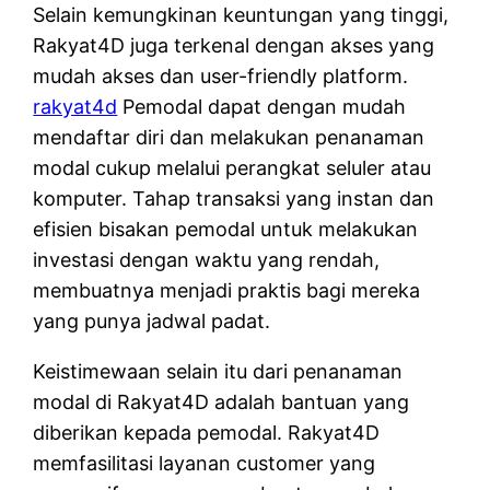
Selain kemungkinan keuntungan yang tinggi,
Rakyat4D juga terkenal dengan akses yang
mudah akses dan user-friendly platform.
rakyat4d
Pemodal dapat dengan mudah
mendaftar diri dan melakukan penanaman
modal cukup melalui perangkat seluler atau
komputer. Tahap transaksi yang instan dan
efisien bisakan pemodal untuk melakukan
investasi dengan waktu yang rendah,
membuatnya menjadi praktis bagi mereka
yang punya jadwal padat.
Keistimewaan selain itu dari penanaman
modal di Rakyat4D adalah bantuan yang
diberikan kepada pemodal. Rakyat4D
memfasilitasi layanan customer yang