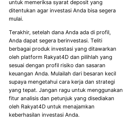
untuk memeriksa syarat deposit yang
ditentukan agar investasi Anda bisa segera
mulai.
Terakhir, setelah dana Anda ada di profil,
Anda dapat segera berinvestasi. Teliti
berbagai produk investasi yang ditawarkan
oleh platform Rakyat4D dan pilihlah yang
sesuai dengan profil risiko dan sasaran
keuangan Anda. Mulailah dari besaran kecil
supaya mengetahui cara kerja dan strategi
yang tepat. Jangan ragu untuk menggunakan
fitur analisis dan petunjuk yang disediakan
oleh Rakyat4D untuk menajamkan
keberhasilan investasi Anda.