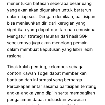
menentukan batasan seberapa besar uang
yang akan akan digunakan untuk bertaruh
dalam tiap sesi. Dengan demikian, partisipan
bisa menjauhkan diri dari kerugian yang
signifikan yang dapat dari taruhan emosional.
Mengatur strategi taruhan dari hasil SGP
sebelumnya juga akan menolong pemain
dalam membuat keputusan yang lebih lebih
rasional.
Tidak kalah penting, kelompok sebagai
contoh Kawan Togel dapat memberikan
bantuan dan informasi yang berharga.
Percakapan antar sesama partisipan tentang
angka-angka yang dipilih serta membagikan
pengalaman dapat meluaskan wawasan