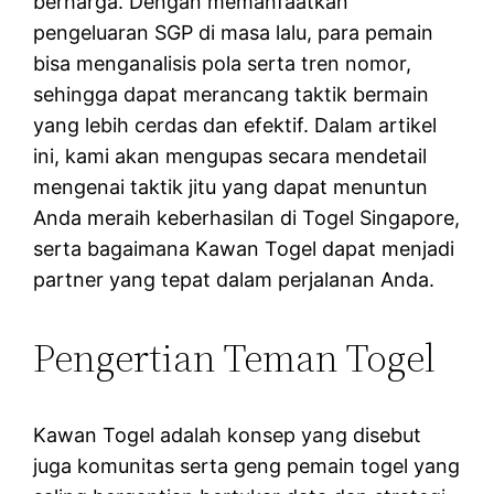
berharga. Dengan memanfaatkan
pengeluaran SGP di masa lalu, para pemain
bisa menganalisis pola serta tren nomor,
sehingga dapat merancang taktik bermain
yang lebih cerdas dan efektif. Dalam artikel
ini, kami akan mengupas secara mendetail
mengenai taktik jitu yang dapat menuntun
Anda meraih keberhasilan di Togel Singapore,
serta bagaimana Kawan Togel dapat menjadi
partner yang tepat dalam perjalanan Anda.
Pengertian Teman Togel
Kawan Togel adalah konsep yang disebut
juga komunitas serta geng pemain togel yang