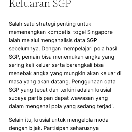
Keluaran SGP
Salah satu strategi penting untuk
memenangkan kompetisi togel Singapore
ialah melalui menganalisis data SGP
sebelumnya. Dengan mempelajari pola hasil
SGP, pemain bisa menemukan angka yang
sering kali keluar serta barangkali bisa
menebak angka yang mungkin akan keluar di
masa yang akan datang. Penggunaan data
SGP yang tepat dan terkini adalah krusial
supaya partisipan dapat wawasan yang
dalam mengenai pola yang sedang terjadi.
Selain itu, krusial untuk mengelola modal
dengan bijak. Partisipan seharusnya