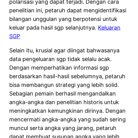
polarisasi yang dapat terjadi. Dengan cara
penelitian ini, petaruh dapat mengidentifikasi
bilangan unggulan yang berpotensi untuk
keluar pada hasil sgp selanjutnya.
Keluaran
SGP
Selain itu, krusial agar diingat bahwasanya
data pengeluaran sgp tidak selalu acak.
Dengan memperhatikan informasi sgp
berdasarkan hasil-hasil sebelumnya, petaruh
bisa membangun strategi yang lebih solid.
Sebagian pemain berhasil mengandalkan
angka-angka dan penelitian historis untuk
meningkatkan kemungkinan dirinya. Dengan
mencermati angka-angka yang sudah sering
muncul serta angka yang jarang, petaruh
dapat membuat susunan angka yang lebih