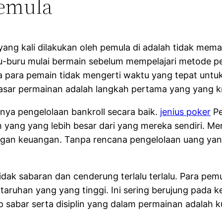
emula
yang kali dilakukan oleh pemula di adalah tidak mem
u-buru mulai bermain sebelum mempelajari metode per
 para pemain tidak mengerti waktu yang tepat untu
ar permainan adalah langkah pertama yang yang kru
gnya pengelolaan bankroll secara baik.
jenius poker
Pe
 yang yang lebih besar dari yang mereka sendiri. M
gan keuangan. Tanpa rencana pengelolaan uang yang
tidak sabaran dan cenderung terlalu terlalu. Para pe
aruhan yang yang tinggi. Ini sering berujung pada 
kap sabar serta disiplin yang dalam permainan adalah