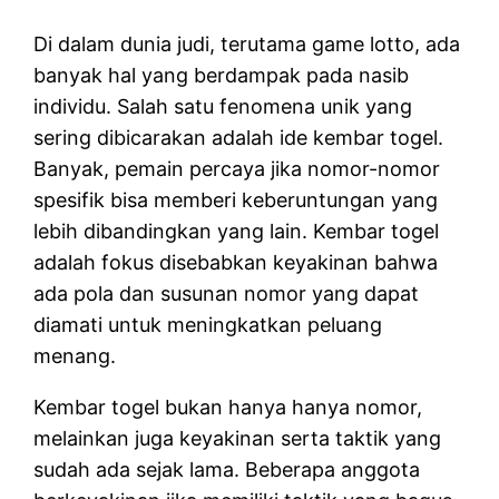
Di dalam dunia judi, terutama game lotto, ada
banyak hal yang berdampak pada nasib
individu. Salah satu fenomena unik yang
sering dibicarakan adalah ide kembar togel.
Banyak, pemain percaya jika nomor-nomor
spesifik bisa memberi keberuntungan yang
lebih dibandingkan yang lain. Kembar togel
adalah fokus disebabkan keyakinan bahwa
ada pola dan susunan nomor yang dapat
diamati untuk meningkatkan peluang
menang.
Kembar togel bukan hanya hanya nomor,
melainkan juga keyakinan serta taktik yang
sudah ada sejak lama. Beberapa anggota