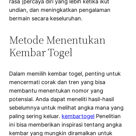
rasa |percaya diri yang lebih ketika ikut
undian, dan meningkatkan pengalaman
bermain secara keseluruhan.
Metode Menentukan
Kembar Togel
Dalam memilih kembar togel, penting untuk
mencermati corak dan tren yang bisa
membantu menentukan nomor yang
potensial. Anda dapat meneliti hasil-hasil
sebelumnya untuk melihat angka mana yang
paling sering keluar.
kembartogel
Penelitian
ini bisa memberikan inspirasi tentang angka
kembar yang mungkin diramalkan untuk