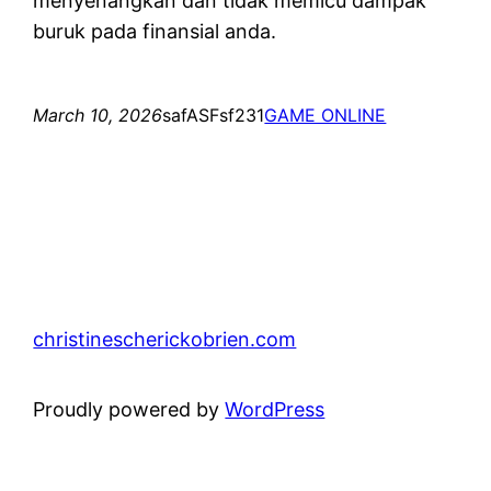
menyenangkan dan tidak memicu dampak
buruk pada finansial anda.
March 10, 2026
safASFsf231
GAME ONLINE
christinescherickobrien.com
Proudly powered by
WordPress