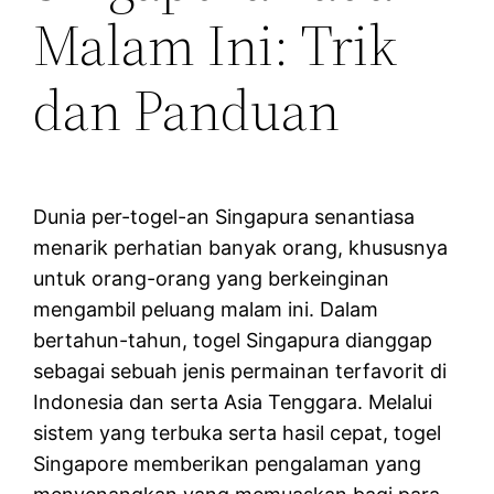
Malam Ini: Trik
dan Panduan
Dunia per-togel-an Singapura senantiasa
menarik perhatian banyak orang, khususnya
untuk orang-orang yang berkeinginan
mengambil peluang malam ini. Dalam
bertahun-tahun, togel Singapura dianggap
sebagai sebuah jenis permainan terfavorit di
Indonesia dan serta Asia Tenggara. Melalui
sistem yang terbuka serta hasil cepat, togel
Singapore memberikan pengalaman yang