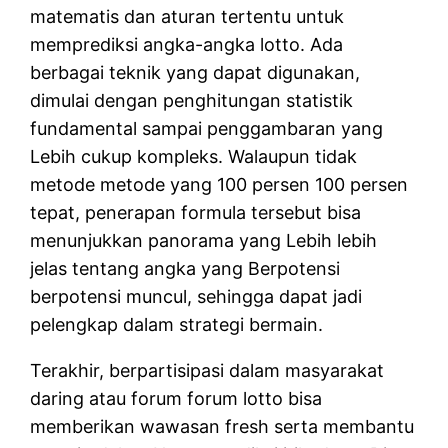
matematis dan aturan tertentu untuk
memprediksi angka-angka lotto. Ada
berbagai teknik yang dapat digunakan,
dimulai dengan penghitungan statistik
fundamental sampai penggambaran yang
Lebih cukup kompleks. Walaupun tidak
metode metode yang 100 persen 100 persen
tepat, penerapan formula tersebut bisa
menunjukkan panorama yang Lebih lebih
jelas tentang angka yang Berpotensi
berpotensi muncul, sehingga dapat jadi
pelengkap dalam strategi bermain.
Terakhir, berpartisipasi dalam masyarakat
daring atau forum forum lotto bisa
memberikan wawasan fresh serta membantu