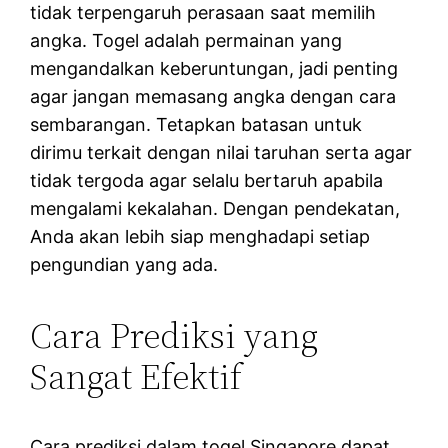
tidak terpengaruh perasaan saat memilih
angka. Togel adalah permainan yang
mengandalkan keberuntungan, jadi penting
agar jangan memasang angka dengan cara
sembarangan. Tetapkan batasan untuk
dirimu terkait dengan nilai taruhan serta agar
tidak tergoda agar selalu bertaruh apabila
mengalami kekalahan. Dengan pendekatan,
Anda akan lebih siap menghadapi setiap
pengundian yang ada.
Cara Prediksi yang
Sangat Efektif
Cara prediksi dalam togel Singapore dapat