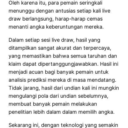
Oleh karena itu, para pemain seringkali
menunggu dengan antusias setiap kali live
draw berlangsung, harap-harap cemas
menanti angka keberuntungan mereka.
Dalam setiap sesi live draw, hasil yang
ditampilkan sangat akurat dan terpercaya,
yang memastikan bahwa semua taruhan dan
klaim dapat dipertanggungjawabkan. Hasil ini
menjadi acuan bagi banyak pemain untuk
analisis prediksi mereka di masa mendatang.
Tidak jarang, hasil dari undian kali ini mungkin
mengulangi pola dari undian sebelumnya,
membuat banyak pemain melakukan
penelitian lebih dalam dalam memilih angka.
Sekarang ini, dengan teknologi yang semakin