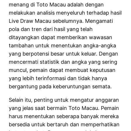
menang di Toto Macau adalah dengan
melakukan analisis menyeluruh terhadap hasil
Live Draw Macau sebelumnya. Mengamati
pola dan tren dari hasil yang telah
ditayangkan dapat memberikan wawasan
tambahan untuk menentukan angka-angka
yang berpotensi besar untuk keluar. Dengan
mencermati statistik dan angka yang sering
muncul, pemain dapat membuat keputusan
yang lebih terinformasi dan tidak hanya
bergantung pada keberuntungan semata.
Selain itu, penting untuk mengatur anggaran
yang jelas saat bermain Toto Macau. Pemain
harus menentukan seberapa banyak mereka
bersedia untuk bertaruh dan memperhatikan