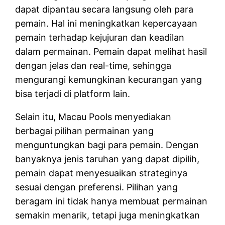
dapat dipantau secara langsung oleh para
pemain. Hal ini meningkatkan kepercayaan
pemain terhadap kejujuran dan keadilan
dalam permainan. Pemain dapat melihat hasil
dengan jelas dan real-time, sehingga
mengurangi kemungkinan kecurangan yang
bisa terjadi di platform lain.
Selain itu, Macau Pools menyediakan
berbagai pilihan permainan yang
menguntungkan bagi para pemain. Dengan
banyaknya jenis taruhan yang dapat dipilih,
pemain dapat menyesuaikan strateginya
sesuai dengan preferensi. Pilihan yang
beragam ini tidak hanya membuat permainan
semakin menarik, tetapi juga meningkatkan