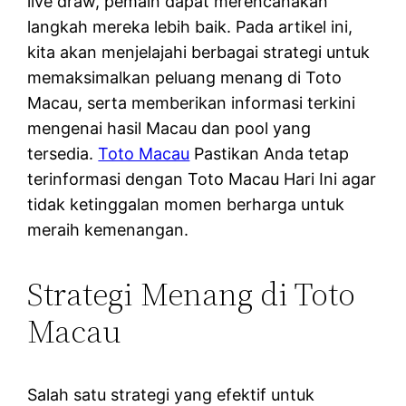
live draw, pemain dapat merencanakan
langkah mereka lebih baik. Pada artikel ini,
kita akan menjelajahi berbagai strategi untuk
memaksimalkan peluang menang di Toto
Macau, serta memberikan informasi terkini
mengenai hasil Macau dan pool yang
tersedia.
Toto Macau
Pastikan Anda tetap
terinformasi dengan Toto Macau Hari Ini agar
tidak ketinggalan momen berharga untuk
meraih kemenangan.
Strategi Menang di Toto
Macau
Salah satu strategi yang efektif untuk