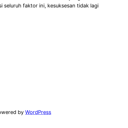
eluruh faktor ini, kesuksesan tidak lagi
powered by
WordPress