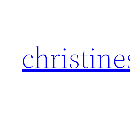
Skip
to
content
christin