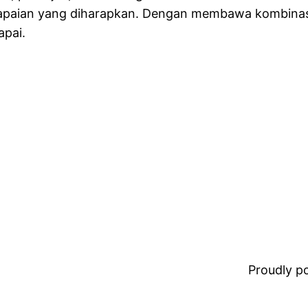
capaian yang diharapkan. Dengan membawa kombinasi s
apai.
Proudly 