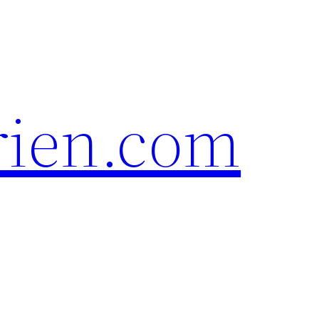
rien.com