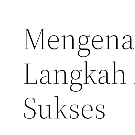
Mengenal
Langkah
Sukses