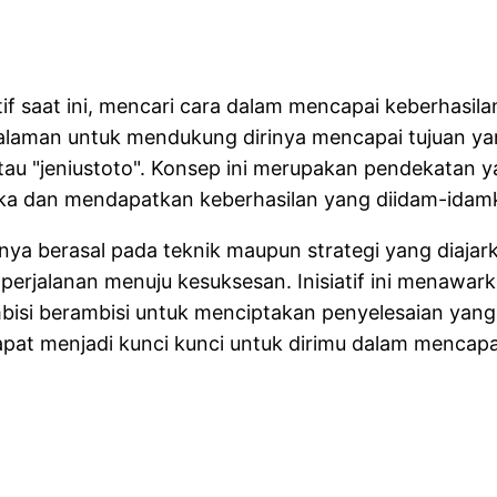
f saat ini, mencari cara dalam mencapai keberhasila
galaman untuk mendukung dirinya mencapai tujuan ya
 atau "jeniustoto". Konsep ini merupakan pendekata
 dan mendapatkan keberhasilan yang diidam-idam
ya berasal pada teknik maupun strategi yang diajar
erjalanan menuju kesuksesan. Inisiatif ini menawar
bisi berambisi untuk menciptakan penyelesaian yang b
apat menjadi kunci kunci untuk dirimu dalam mencapa
?